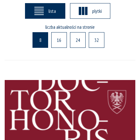
lista
plytki
liczba aktualności na stronie
8
16
24
32