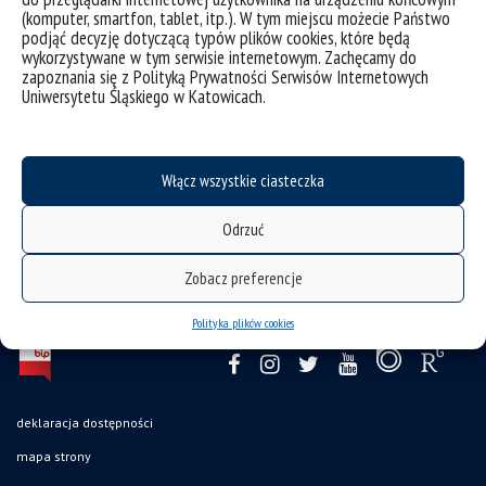
(komputer, smartfon, tablet, itp.). W tym miejscu możecie Państwo
podjąć decyzję dotyczącą typów plików cookies, które będą
wykorzystywane w tym serwisie internetowym. Zachęcamy do
Spotkanie pt. „Jolanta Wadowska-Król – lekarka, która
zapoznania się z Polityką Prywatności Serwisów Internetowych
Uniwersytetu Śląskiego w Katowicach.
ratowała zatrute dzieci”
kategorie:
bez kategorii
informacje
wiadomości
Włącz wszystkie ciasteczka
tagi :
event
honoris causa
lekarka
Odrzuć
Zobacz preferencje
Polityka plików cookies
deklaracja dostępności
mapa strony