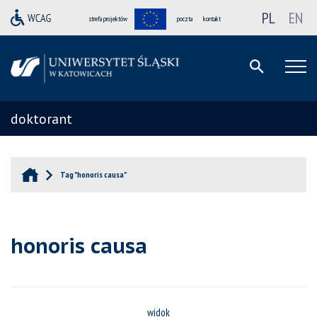
PL
EN
strefa projektów
poczta
kontakt
doktorant
Tag "honoris causa"
honoris causa
widok