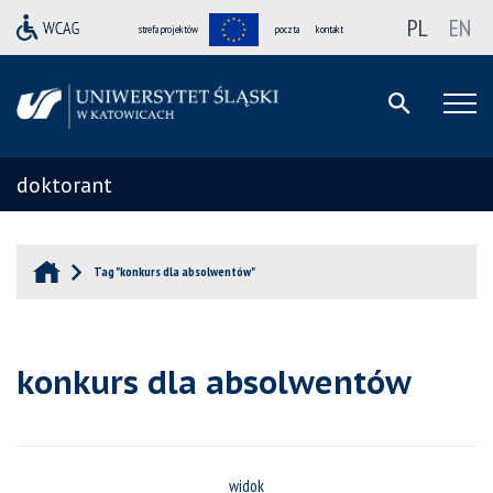
PL
EN
strefa projektów
poczta
kontakt
doktorant
Tag "konkurs dla absolwentów"
konkurs dla absolwentów
widok