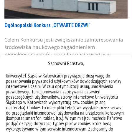
Ogólnopolski Konkurs „OTWARTE DRZWI”
Celem Konkursu jest: zwiększanie zainteresowania
środowiska naukowego zagadnieniem
niepełnosprawności, popularyzacja wiedzy w
zakresie działań podejmowanych na rzecz
Szanowni Państwo,
środowiska osób z niepełnosprawnościami oraz
Uniwersytet Śląski w Katowicach przywiązuje dużą wagę do
proponowanie rozwiązań zwiększających aktywność
poszanowania prywatności użytkowników odwiedzających serwisy
społeczno-zawodową osób z
internetowe Uczelni. W celu optymalizacji usług, umożliwienia
niepełnosprawnościami. Konkurs przewiduje
prawidłowego funkcjonowania i zapisywania ustawień
poszczególnych użytkowników, strony internetowe Uniwersytetu
atrakcyjne nagrody finansowe dla laureatów oraz
Śląskiego w Katowicach wykorzystują tzw. cookies (z ang.
promocje prac w ramach kwartalnika –
ciasteczka). Cookies to małe pliki tekstowe wysyłane przez serwis
do przeglądarki internetowej użytkownika na urządzeniu końcowym
„Niepełnosprawność – zagadnienia, problemy,
(komputer, smartfon, tablet, itp.). W tym miejscu możecie Państwo
rozwiązania”. Wszelkie informacje można uzyskać
podjąć decyzję dotyczącą typów plików cookies, które będą
pod adresem:...
wykorzystywane w tym serwisie internetowym. Zachęcamy do