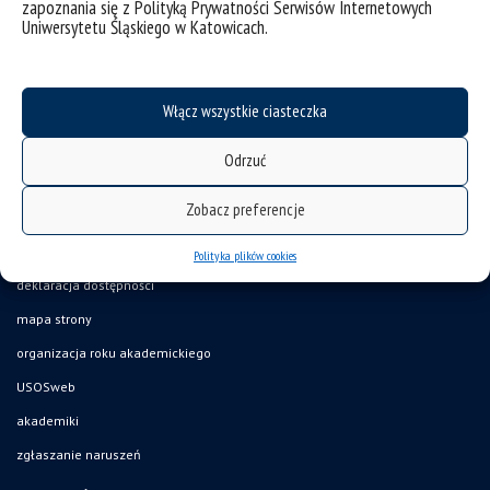
zapoznania się z Polityką Prywatności Serwisów Internetowych
Uniwersytetu Śląskiego w Katowicach.
kategorie:
bez kategorii
informacje
wiadomości
tagi :
konkurs dla absolwentów
niepełnosprawność
prace licencjackie i magisterskie
Włącz wszystkie ciasteczka
Odrzuć
Zobacz preferencje
Polityka plików cookies
deklaracja dostępności
mapa strony
organizacja roku akademickiego
USOSweb
akademiki
zgłaszanie naruszeń