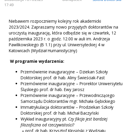
17:49
Niebawem rozpoczniemy kolejny rok akademicki
2023/2024. Zapraszamy nowo przyjętych doktorantów na
uroczystą inaugurację, która odbędzie się w czwartek, 12
października 2023 r. o godz. 12.00 w auli im. Andrzeja
Pawlikowskiego (B 1.1) przy ul. Uniwersyteckiej 4 w
Katowicach (Wydział Humanistyczny)
W programie wydarzenia:
Przemówienie inauguracyjne – Dziekan Szkoły
Doktorskiej prof. dr hab. Aliny Świeściak-Fast
Przemówienie inauguracyjne – Prorektor Uniwersytetu
Śląskiego prof. dr hab. Ewy Jarosz
Przemówienie inauguracyjne – Przewodniczącego
Samorządu Doktorantów mgr. Michała Gębickiego
Immatrykulacja doktorantów – Prodziekan Szkoły
Doktorskiej prof. dr hab. Michał Baczyński
Wykład inauguracyjny pt.
Czy fikcja jest bardziej
filozoficzna od rzeczywistości?
–
prof. dr hab. Krzysztof Kłosiński z Wydziału