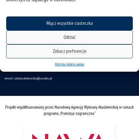
Włącz wszystkie ciasteczka
deklaracja dostępności
Odrzuć
mapa strony
Zobacz preferencje
Szkoła Doktorska
ul. Bankowa 14
Polityka plików cookies
40-007 Katowice
email:
szkola.doktorska@us.edu.pl
Projekt współfinansowany przez Narodową Agencję Wymiany Akademickiej w ramach
programu „Promocja zagraniczna”