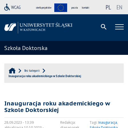
PL
EN
strefa projektów
poczta
kontakt
Szkoła Doktorska
Bez kategorii
Inauguracja roku akademickiego w Szkole Doktorskiej
Inauguracja roku akademickiego w
Szkole Doktorskiej
28.09.2023 - 13:39
Redakcja:
Tagi:
Inauguracja
,
aktualizacja 10.10.2023 -
dianapasek
Szkoła Doktorska