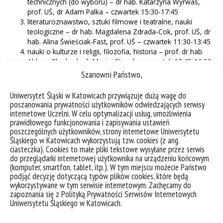
technicznych (do wyboru) – dr hab. Katarzyna Wyrwas,
prof. UŚ, dr Adam Palka – czwartek 15:30-17:45
literaturoznawstwo, sztuki filmowe i teatralne, nauki
teologiczne – dr hab. Magdalena Zdrada-Cok, prof. UŚ, dr
hab. Alina Świeściak-Fast, prof. UŚ – czwartek 11:30-13:45
nauki o kulturze i religii, filozofia, historia – prof. dr hab.
Aldona Skudrzyk, dr Maciej Stanek – czwartek 13:45-16:00
językoznawstwo – prof. dr hab. Aldona Skudrzyk, dr hab.
Szanowni Państwo,
Katarzyna Wyrwas, prof. UŚ czwartek 11:30-13:45 (prof.
Skudrzyk – do 25 lutego) / poniedziałek 11:30-13:45 (prof.
Uniwersytet Śląski w Katowicach przywiązuje dużą wagę do
Wyrwas – od 6 kwietnia)
poszanowania prywatności użytkowników odwiedzających serwisy
nauki o komunikacji społecznej i mediach, nauki
internetowe Uczelni. W celu optymalizacji usług, umożliwienia
socjologiczne – prof. dr hab. Małgorzata Kita, dr Sylwia
prawidłowego funkcjonowania i zapisywania ustawień
poszczególnych użytkowników, strony internetowe Uniwersytetu
Szostak – czwartek 11:30-13:45
Śląskiego w Katowicach wykorzystują tzw. cookies (z ang.
nauki prawne – prof. dr hab. Małgorzata Kita, dr Dorota
ciasteczka). Cookies to małe pliki tekstowe wysyłane przez serwis
Kiebzak-Mandera – czwartek 14:15-16:30
do przeglądarki internetowej użytkownika na urządzeniu końcowym
pedagogika, psychologia – prof. dr hab. Małgorzata Kita,
(komputer, smartfon, tablet, itp.). W tym miejscu możecie Państwo
prof. dr hab. Ewa Jarosz – czwartki 11:30-13:45
podjąć decyzję dotyczącą typów plików cookies, które będą
nauki o polityce i administracji – prof. dr hab. Małgorzata
wykorzystywane w tym serwisie internetowym. Zachęcamy do
Kita, dr hab. Agnieszka Turska-Kawa, prof. UŚ – czwartek
zapoznania się z Polityką Prywatności Serwisów Internetowych
11:30-13:45
Uniwersytetu Śląskiego w Katowicach.
Grupy 1 i 2 – logowanie w tygodniu poprzedzającym rozpoczęcie