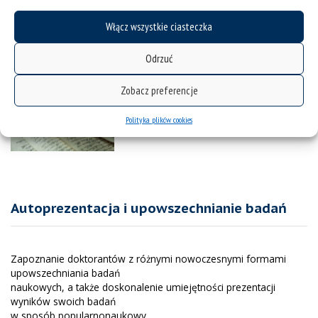
semestru
Włącz wszystkie ciasteczka
Grupy 6, 8 i 9 – zajęcia z prof. dr hab. Małgorzatą Kitą odbywają
się we wspólnej grupie
Odrzuć
Zobacz preferencje
Polityka plików cookies
Autoprezentacja i upowszechnianie badań
Zapoznanie doktorantów z różnymi nowoczesnymi formami
upowszechniania badań
naukowych, a także doskonalenie umiejętności prezentacji
wyników swoich badań
w sposób popularnonaukowy.