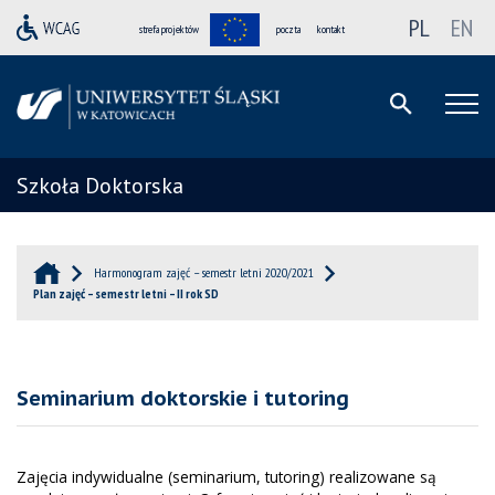
PL
EN
strefa projektów
poczta
kontakt
Szkoła Doktorska
Harmonogram zajęć – semestr letni 2020/2021
Plan zajęć – semestr letni – II rok SD
Seminarium doktorskie i tutoring
Zajęcia indywidualne (seminarium, tutoring) realizowane są