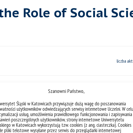
the Role of Social Sci
liczba akt
Szanowni Państwo,
Zaproszenie do udziału w Między
iwersytet Śląski w Katowicach przywiązuje dużą wagę do poszanowania
„Beyond Barriers: the Role of Social
watności użytkowników odwiedzających serwisy internetowe Uczelni. W cel
ymalizacji usług, umożliwienia prawidłowego funkcjonowania i zapisywania
awień poszczególnych użytkowników, strony internetowe Uniwersytetu
skiego w Katowicach wykorzystują tzw. cookies (z ang. ciasteczka). Cookies
Szkoła Doktorska Uniwersytetu Śląskiego
e pliki tekstowe wysyłane przez serwis do przeglądarki internetowej