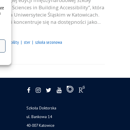
 drugiej edycji międzynarodowej Szkoły
cial Sciences in Building Accessibility”, która
óre
a
 r. na Uniwersytecie Śląskim w Katowicach.
ny i koncentruje się na dostępności jako...
i
accessibility
ster
szkoła sezonowa
Szkoła Doktorska
ul. Bankowa 14
40-007 Katowice