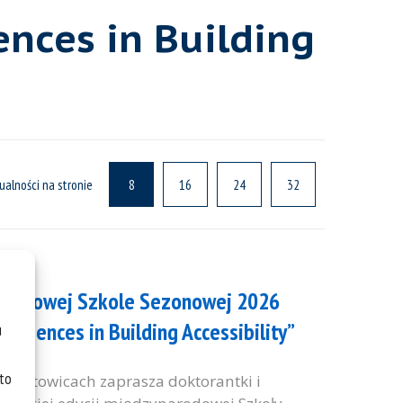
ences in Building
ualności na stronie
8
16
24
32
narodowej Szkole Sezonowej 2026
 Sciences in Building Accessibility”
u
 to
 w Katowicach zaprasza doktorantki i