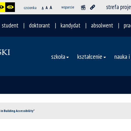
strefa proj
A
wsparcie
czcionka
A
A
student
doktorant
kandydat
absolwent
pra
szkoła
kształcenie
nauka i
in Building Accessibility"