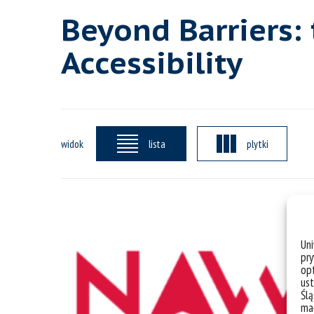
Beyond Barriers: 
Accessibility
widok
lista
plytki
Un
pry
opt
ust
Ślą
mał