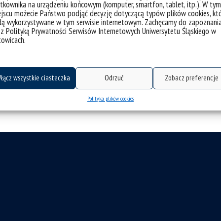
doktorantów z całej Europy do udziału w
tkownika na urządzeniu końcowym (komputer, smartfon, tablet, itp.). W tym
Sezonowej „Beyond Barriers: the Role of So
jscu możecie Państwo podjąć decyzję dotyczącą typów plików cookies, kt
dą wykorzystywane w tym serwisie internetowym. Zachęcamy do zapoznani
odbędzie się w dniach 8–12 czerwca 2026
 z Polityką Prywatności Serwisów Internetowych Uniwersytetu Śląskiego w
Wydarzenie ma charakter interdyscyplinar
towicach.
kategorie:
bez kategorii
informacje
ster
wiadomośc
tagi :
beyond barriers: the role of social sciences in building 
łącz wszystkie ciasteczka
Odrzuć
Zobacz preferencje
Polityka plików cookies