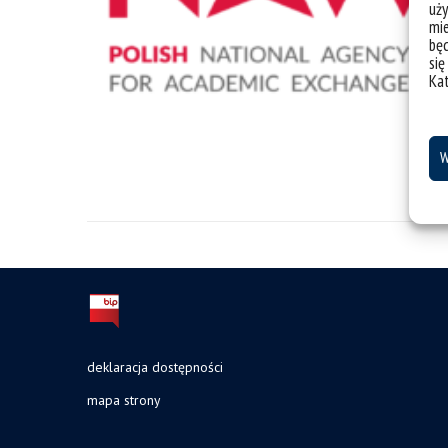
uży
mie
bę
się
Ka
W
deklaracja dostępności
mapa strony