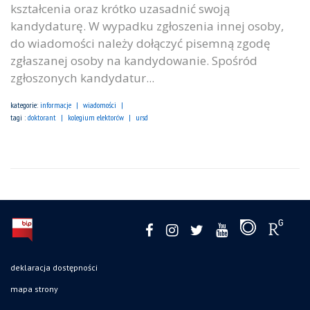
kształcenia oraz krótko uzasadnić swoją
kandydaturę. W wypadku zgłoszenia innej osoby,
do wiadomości należy dołączyć pisemną zgodę
zgłaszanej osoby na kandydowanie. Spośród
zgłoszonych kandydatur...
kategorie:
informacje
wiadomości
tagi :
doktorant
kolegium elektorów
ursd
deklaracja dostępności
mapa strony