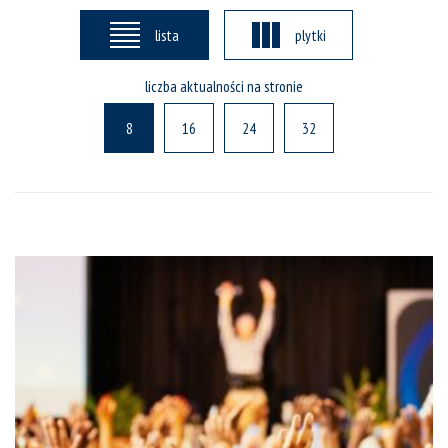
lista
plytki
liczba aktualności na stronie
8
16
24
32