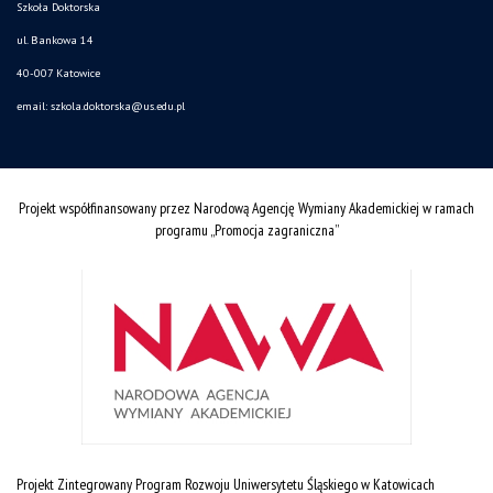
Szkoła Doktorska
ul. Bankowa 14
40-007 Katowice
email:
szkola.doktorska@us.edu.pl
Projekt współfinansowany przez Narodową Agencję Wymiany Akademickiej w ramach
programu „Promocja zagraniczna”
Projekt Zintegrowany Program Rozwoju Uniwersytetu Śląskiego w Katowicach