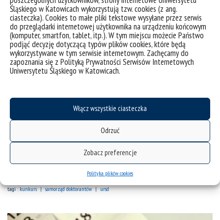
Śląskiego w Katowicach wykorzystują tzw. cookies (z ang.
Ogłoszenie konkursu dla doktorantów na środki w
ciasteczka). Cookies to małe pliki tekstowe wysyłane przez serwis
dyspozycji URSD
do przeglądarki internetowej użytkownika na urządzeniu końcowym
(komputer, smartfon, tablet, itp.). W tym miejscu możecie Państwo
podjąć decyzję dotyczącą typów plików cookies, które będą
Z dniem 28 lutego 2024 r. Uczelniana Rada
wykorzystywane w tym serwisie internetowym. Zachęcamy do
zapoznania się z Polityką Prywatności Serwisów Internetowych
Samorządu Doktorantów ogłasza konkurs dla
Uniwersytetu Śląskiego w Katowicach.
doktorantów oraz organizacji doktoranckich UŚ na
środki finansowe. Maksymalna kwota finansowania
wynosi odpowiednio 5000 PLN i 10.000 PLN. Środki
Włącz wszystkie ciasteczka
konkursowe służą dofinansowaniu takich działań
oraz projektów, które mają na celu aktywizowanie
Odrzuć
środowiska doktorantów, polepszenie jakości
prowadzonych przez nich badań naukowych,
Zobacz preferencje
publikację ich...
Polityka plików cookies
kategorie:
bez kategorii
informacje
wiadomości
tagi :
kunkurs
samorząd doktorantów
ursd