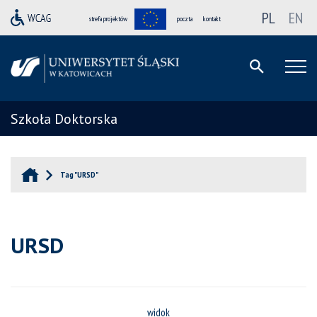
PL
EN
strefa projektów
poczta
kontakt
Szkoła Doktorska
Tag "URSD"
URSD
widok