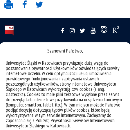
deklaracja dostępności
Szanowni Państwo,
mapa strony
Uniwersytet Śląski w Katowicach przywiązuje dużą wagę do
ochrona danych osobowych i klauzule RODO
poszanowania prywatności użytkowników odwiedzających serwisy
internetowe Uczelni. W celu optymalizacji usług, umożliwienia
Wydział Humanistyczny Uniwersytet Śląski w Katowicach
prawidłowego funkcjonowania i zapisywania ustawień
poszczególnych użytkowników, strony internetowe Uniwersytetu
ul. Uniwersytecka 4, 40-007 Katowice
Śląskiego w Katowicach wykorzystują tzw. cookies (z ang.
ciasteczka). Cookies to małe pliki tekstowe wysyłane przez serwis
tel. +48 32 2009 263, +48 32 2009 267
do przeglądarki internetowej użytkownika na urządzeniu końcowym
ul. Grota-Roweckiego 5, 41-200 Sosnowiec
(komputer, smartfon, tablet, itp.). W tym miejscu możecie Państwo
podjąć decyzję dotyczącą typów plików cookies, które będą
tel. +48 32 364 08 28
wykorzystywane w tym serwisie internetowym. Zachęcamy do
zapoznania się z Polityką Prywatności Serwisów Internetowych
ul. Bankowa 11, 40-007 Katowice
Uniwersytetu Śląskiego w Katowicach.