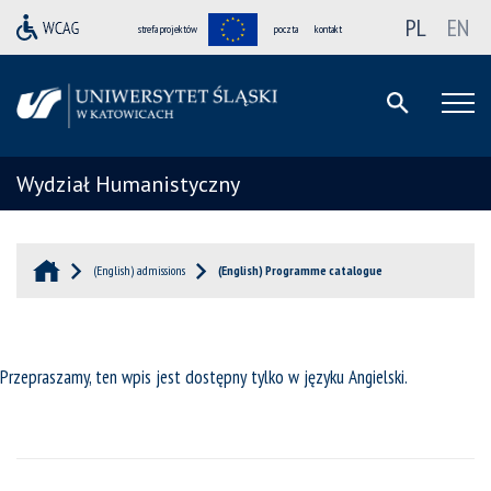
PL
EN
strefa projektów
poczta
kontakt
Wydział Humanistyczny
(English) admissions
(English) Programme catalogue
Przepraszamy, ten wpis jest dostępny tylko w języku
Angielski
.