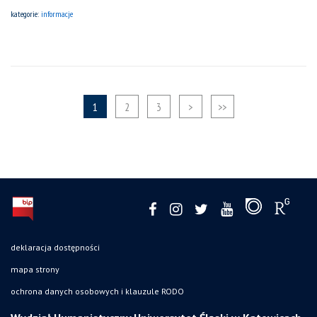
kategorie:
informacje
1
2
3
>
>>
deklaracja dostępności
mapa strony
ochrona danych osobowych i klauzule RODO