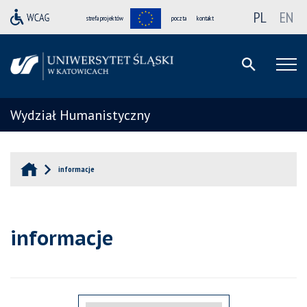
PL
EN
strefa projektów
poczta
kontakt
Wydział Humanistyczny
informacje
informacje