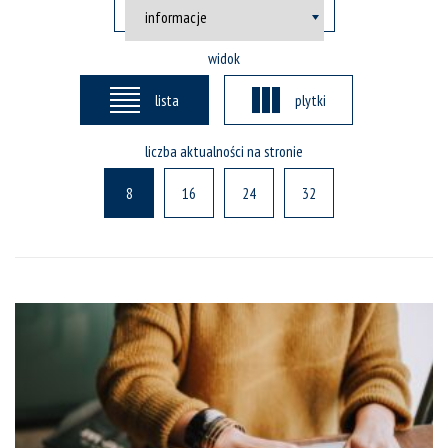
widok
lista
plytki
liczba aktualności na stronie
8
16
24
32