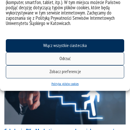
(komputer, smartfon, tablet, itp.). W tym miejscu możecie Państwo
podjąć decyzję dotyczącą typów plików cookies, które będą
Szkolenie BK: „Wystąpienia publiczne” – szkolenie w
wykorzystywane w tym serwisie internetowym. Zachęcamy do
ramach ARK
zapoznania się z Polityką Prywatności Serwisów Internetowych
Uniwersytetu Śląskiego w Katowicach.
kategorie:
informacje
Włącz wszystkie ciasteczka
Odrzuć
Zobacz preferencje
Polityka plików cookies