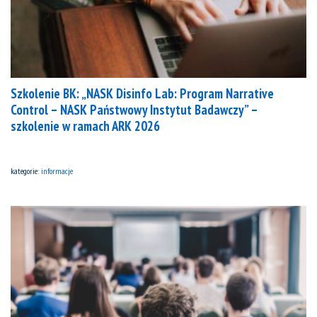
Szkolenie BK: „NASK Disinfo Lab: Program Narrative
Control – NASK Państwowy Instytut Badawczy” –
szkolenie w ramach ARK 2026
kategorie:
informacje