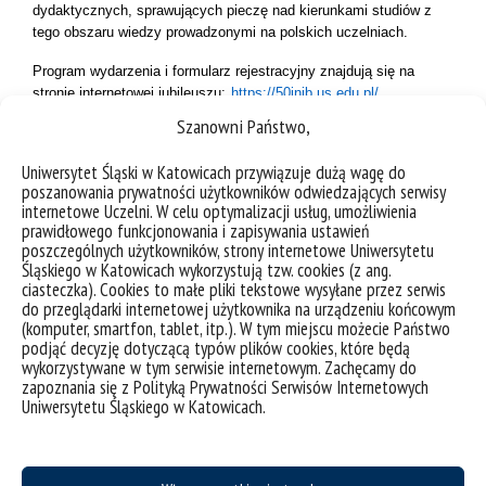
dydaktycznych, sprawujących pieczę nad kierunkami studiów z
tego obszaru wiedzy prowadzonymi na polskich uczelniach.
Program wydarzenia i formularz rejestracyjny znajdują się na
stronie internetowej jubileuszu:
https://50inib.us.edu.pl/
.
Szanowni Państwo,
Wydarzenie odbędzie się:
Uniwersytet Śląski w Katowicach przywiązuje dużą wagę do
Uniwersytet Śląski | Wydział Humanistyczny
poszanowania prywatności użytkowników odwiedzających serwisy
ul. Uniwersytecka 4 | 40-007 Katowice
internetowe Uczelni. W celu optymalizacji usług, umożliwienia
Aula im. Andrzeja Pawlikowskiego (sala B1.1)
prawidłowego funkcjonowania i zapisywania ustawień
poszczególnych użytkowników, strony internetowe Uniwersytetu
Śląskiego w Katowicach wykorzystują tzw. cookies (z ang.
ciasteczka). Cookies to małe pliki tekstowe wysyłane przez serwis
do przeglądarki internetowej użytkownika na urządzeniu końcowym
(komputer, smartfon, tablet, itp.). W tym miejscu możecie Państwo
podjąć decyzję dotyczącą typów plików cookies, które będą
wykorzystywane w tym serwisie internetowym. Zachęcamy do
zapoznania się z Polityką Prywatności Serwisów Internetowych
Uniwersytetu Śląskiego w Katowicach.