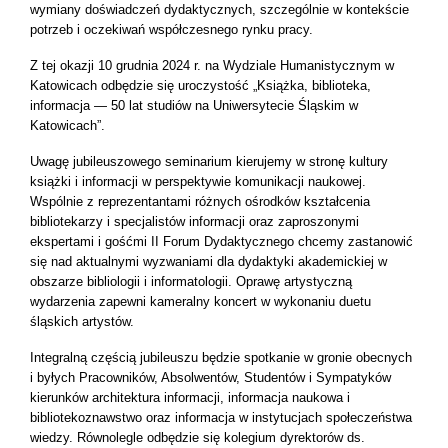
wymiany doświadczeń dydaktycznych, szczególnie w kontekście
potrzeb i oczekiwań współczesnego rynku pracy.
Z tej okazji 10 grudnia 2024 r. na Wydziale Humanistycznym w
Katowicach odbędzie się uroczystość „Książka, biblioteka,
informacja — 50 lat studiów na Uniwersytecie Śląskim w
Katowicach”.
Uwagę jubileuszowego seminarium kierujemy w stronę kultury
książki i informacji w perspektywie komunikacji naukowej.
Wspólnie z reprezentantami różnych ośrodków kształcenia
bibliotekarzy i specjalistów informacji oraz zaproszonymi
ekspertami i gośćmi II Forum Dydaktycznego chcemy zastanowić
się nad aktualnymi wyzwaniami dla dydaktyki akademickiej w
obszarze bibliologii i informatologii. Oprawę artystyczną
wydarzenia zapewni kameralny koncert w wykonaniu duetu
śląskich artystów.
Integralną częścią jubileuszu będzie spotkanie w gronie obecnych
i byłych Pracowników, Absolwentów, Studentów i Sympatyków
kierunków architektura informacji, informacja naukowa i
bibliotekoznawstwo oraz informacja w instytucjach społeczeństwa
wiedzy. Równolegle odbędzie się kolegium dyrektorów ds.