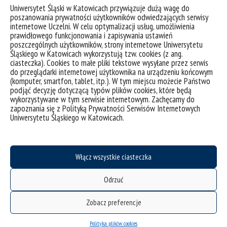
e-mail:
mikolaj.marcela@us.edu.pl
Uniwersytet Śląski w Katowicach przywiązuje dużą wagę do
poszanowania prywatności użytkowników odwiedzających serwisy
ul. Uniwersytecka 4, 40-007 Katowice
internetowe Uczelni. W celu optymalizacji usług, umożliwienia
pokój:
A2.6
prawidłowego funkcjonowania i zapisywania ustawień
poszczególnych użytkowników, strony internetowe Uniwersytetu
Śląskiego w Katowicach wykorzystują tzw. cookies (z ang.
Harmonogramy
ciasteczka). Cookies to małe pliki tekstowe wysyłane przez serwis
do przeglądarki internetowej użytkownika na urządzeniu końcowym
(komputer, smartfon, tablet, itp.). W tym miejscu możecie Państwo
zajęć
podjąć decyzję dotyczącą typów plików cookies, które będą
wykorzystywane w tym serwisie internetowym. Zachęcamy do
zapoznania się z Polityką Prywatności Serwisów Internetowych
sesji
Uniwersytetu Śląskiego w Katowicach.
Dziekanat ds.
Włącz wszystkie ciasteczka
studenckich
Odrzuć
Zobacz preferencje
mgr Anna Gąska
e-mail:
anna.gaska@us.edu.pl
Polityka plików cookies