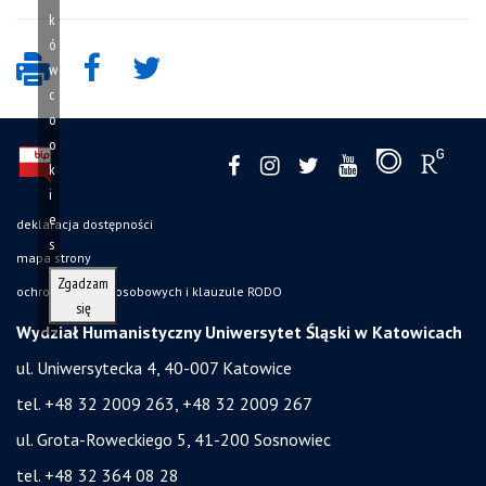
k
ó
w
c
o
o
k
i
e
deklaracja dostępności
s
mapa strony
Zgadzam
ochrona danych osobowych i klauzule RODO
się
Wydział Humanistyczny Uniwersytet Śląski w Katowicach
ul. Uniwersytecka 4, 40-007 Katowice
tel. +48 32 2009 263, +48 32 2009 267
ul. Grota-Roweckiego 5, 41-200 Sosnowiec
tel. +48 32 364 08 28