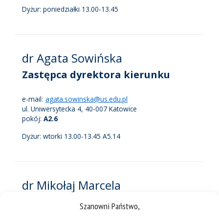
Dyżur: poniedziałki 13.00-13.45
dr Agata Sowińska
Zastępca dyrektora kierunku
e-mail:
agata.sowinska@us.edu.pl
ul. Uniwersytecka 4, 40-007 Katowice
pokój:
A2.6
Dyżur: wtorki 13.00-13.45 A5.14
dr Mikołaj Marcela
Zastępca dyrektora kierunku
Szanowni Państwo,