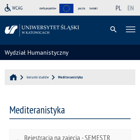
PL
EN
strefa projektów
poczta
kontakt
Wydział Humanistyczny
kierunki studiów
Mediteranistyka
Mediteranistyka
Rejestracja na zajęcia - SEMESTR