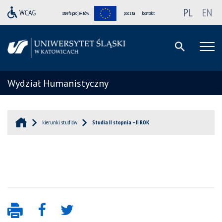
PL
EN
strefa projektów
poczta
kontakt
Wydział Humanistyczny
kierunki studiów
Studia II stopnia – II ROK