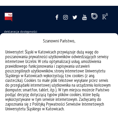
deklaracja dostępności
Szanowni Państwo,
mapa strony
ochrona danych osobowych i klauzule RODO
Uniwersytet Śląski w Katowicach przywiązuje dużą wagę do
poszanowania prywatności użytkowników odwiedzających serwisy
Wydział Humanistyczny Uniwersytet Śląski w Katowicach
internetowe Uczelni. W celu optymalizacji usług, umożliwienia
prawidłowego funkcjonowania i zapisywania ustawień
ul. Uniwersytecka 4, 40-007 Katowice
poszczególnych użytkowników, strony internetowe Uniwersytetu
tel. +48 32 2009 263, +48 32 2009 267
Śląskiego w Katowicach wykorzystują tzw. cookies (z ang.
ciasteczka). Cookies to małe pliki tekstowe wysyłane przez serwis
ul. Grota-Roweckiego 5, 41-200 Sosnowiec
do przeglądarki internetowej użytkownika na urządzeniu końcowym
(komputer, smartfon, tablet, itp.). W tym miejscu możecie Państwo
tel. +48 32 364 08 28
podjąć decyzję dotyczącą typów plików cookies, które będą
wykorzystywane w tym serwisie internetowym. Zachęcamy do
ul. Bankowa 11, 40-007 Katowice
zapoznania się z Polityką Prywatności Serwisów Internetowych
Uniwersytetu Śląskiego w Katowicach.
e-mail:
wh@us.edu.pl