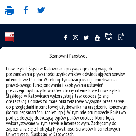
deklaracja dostępności
Szanowni Państwo,
mapa strony
Uniwersytet Śląski w Katowicach przywiązuje dużą wagę do
ochrona danych osobowych i klauzule RODO
poszanowania prywatności użytkowników odwiedzających serwisy
internetowe Uczelni. W celu optymalizacji usług, umożliwienia
Wydział Humanistyczny Uniwersytet Śląski w Katowicach
prawidłowego funkcjonowania i zapisywania ustawień
poszczególnych użytkowników, strony internetowe Uniwersytetu
ul. Uniwersytecka 4, 40-007 Katowice
Śląskiego w Katowicach wykorzystują tzw. cookies (z ang.
ciasteczka). Cookies to małe pliki tekstowe wysyłane przez serwis
tel. +48 32 2009 263, +48 32 2009 267
do przeglądarki internetowej użytkownika na urządzeniu końcowym
(komputer, smartfon, tablet, itp.). W tym miejscu możecie Państwo
ul. Grota-Roweckiego 5, 41-200 Sosnowiec
podjąć decyzję dotyczącą typów plików cookies, które będą
wykorzystywane w tym serwisie internetowym. Zachęcamy do
tel. +48 32 364 08 28
zapoznania się z Polityką Prywatności Serwisów Internetowych
Uniwersytetu Śląskiego w Katowicach.
ul. Bankowa 11, 40-007 Katowice