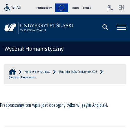
PL
EN
strefa projektów
poczta
kontakt
Wydział Humanistyczny
Konferencje naukowe
(English) SAGA Conference 2025
(English) Excursions
Przepraszamy, ten wpis jest dostępny tylko w języku
Angielski
.