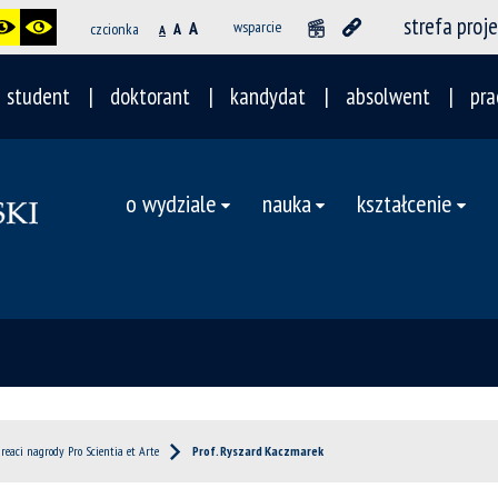
strefa proj
A
wsparcie
czcionka
A
A
student
doktorant
kandydat
absolwent
pra
o wydziale
nauka
kształcenie
reaci nagrody Pro Scientia et Arte
Prof. Ryszard Kaczmarek