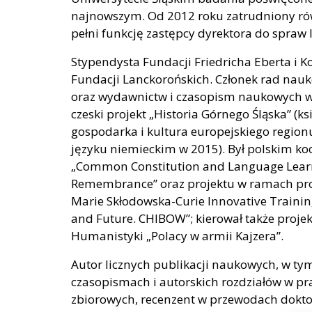
najnowszym. Od 2012 roku zatrudniony równ
pełni funkcję zastępcy dyrektora do spraw
Stypendysta Fundacji Friedricha Eberta i 
Fundacji Lanckorońskich. Członek rad nauk
oraz wydawnictw i czasopism naukowych w k
czeski projekt „Historia Górnego Śląska” (ks
gospodarka i kultura europejskiego region
języku niemieckim w 2015). Był polskim 
„Common Constitution and Language Learni
Remembrance” oraz projektu w ramach pr
Marie Skłodowska-Curie Innovative Training
and Future. CHIBOW”; kierował także pro
Humanistyki „Polacy w armii Kajzera”.
Autor licznych publikacji naukowych, w ty
czasopismach i autorskich rozdziałów w pr
zbiorowych, recenzent w przewodach dokto