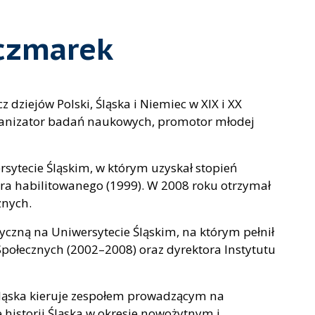
aczmarek
 dziejów Polski, Śląska i Niemiec w XIX i XX
rganizator badań naukowych, promotor młodej
sytecie Śląskim, w którym uzyskał stopień
ra habilitowanego (1999). W 2008 roku otrzymał
znych.
czną na Uniwersytecie Śląskim, na którym pełnił
połecznych (2002–2008) oraz dyrektora Instytutu
 Śląska kieruje zespołem prowadzącym na
historii Śląska w okresie nowożytnym i