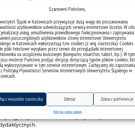
ch monografii należy zaliczyć: Górny Śląsk
Szanowni Państwo,
 niemieckiej wspólnoty narodowej a
onych do Trzeciej Rzeszy, Katowice 2006, Polacy w
iwersytet Śląski w Katowicach przywiązuje dużą wagę do poszanowania
i 1914–1989, Warszawa 2010, Polacy w armii
watności użytkowników odwiedzających serwisy internetowe Uczelni. W cel
1919–1920–1921. Nieznana wojna polsko-
ymalizacji usług, umożliwienia prawidłowego funkcjonowania i zapisywania
awień poszczególnych użytkowników, strony internetowe Uniwersytetu
rmy On the Front of the First World War, Berno
skiego w Katowicach wykorzystują tzw. cookies (z ang. ciasteczka). Cookies
e pliki tekstowe wysyłane przez serwis do przeglądarki internetowej
tkownika na urządzeniu końcowym (komputer, smartfon, tablet, itp.). W tym
Złotą Odznaką „Za zasługi dla Uniwersytetu
jscu możecie Państwo podjąć decyzję dotyczącą typów plików cookies, kt
dą wykorzystywane w tym serwisie internetowym. Zachęcamy do zapoznani
” Diecezji Katowickiej Kościoła Ewangelicko-
 z Polityką Prywatności Serwisów Internetowych Uniwersytetu Śląskiego w
ęcia w dziedzinie ekumenizmu, pojednania
towicach.
(2019), Nagrodą Historyczną Fundacji Identitas w
publikację Polacy w armii Kajzera (2015) oraz
za książkę Powstania śląskie 1919–1920–1921.
łącz wszystkie ciasteczka
Odrzuć
Zobacz preferencje
Polityka plików cookies
ką Nagrodą Pro Scientia et Arte przyznaną w
dydaktycznych.