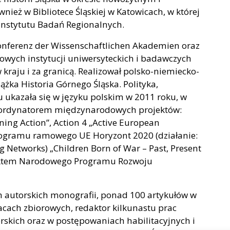
ież w Bibliotece Śląskiej w Katowicach, w której
 Instytutu Badań Regionalnych.
Konferenz der Wissenschaftlichen Akademien oraz
owych instytucji uniwersyteckich i badawczych
raju i za granicą. Realizował polsko-niemiecko-
iążka Historia Górnego Śląska. Polityka,
u ukazała się w języku polskim w 2011 roku, w
koordynatorem międzynarodowych projektów:
ng Action”, Action 4 „Active European
ogramu ramowego UE Horyzont 2020 (działanie:
 Networks) „Children Born of War – Past, Present
jektem Narodowego Programu Rozwoju
m autorskich monografii, ponad 100 artykułów w
acach zbiorowych, redaktor kilkunastu prac
rskich oraz w postępowaniach habilitacyjnych i