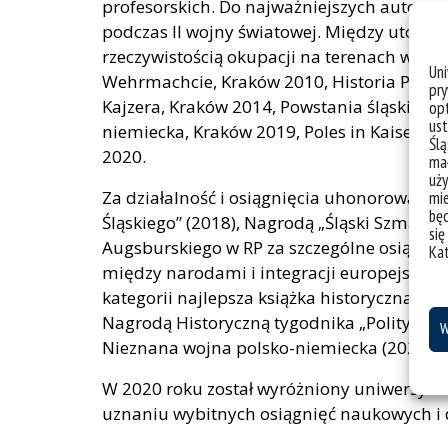
profesorskich. Do najważniejszych autorski
podczas II wojny światowej. Między utopią
rzeczywistością okupacji na terenach wciel
Un
Wehrmachcie, Kraków 2010, Historia Polsk
pry
Kajzera, Kraków 2014, Powstania śląskie 
opt
ust
niemiecka, Kraków 2019, Poles in Kaiser’s A
Ślą
2020.
mał
uży
Za działalność i osiągnięcia uhonorowany 
mie
bę
Śląskiego” (2018), Nagrodą „Śląski Szmaragd
się
Augsburskiego w RP za szczególne osiągni
Ka
między narodami i integracji europejskiej 
kategorii najlepsza książka historyczna za 
Nagrodą Historyczną tygodnika „Polityka” 
W
Nieznana wojna polsko-niemiecka (2020).
W 2020 roku został wyróżniony uniwersytec
uznaniu wybitnych osiągnięć naukowych i 