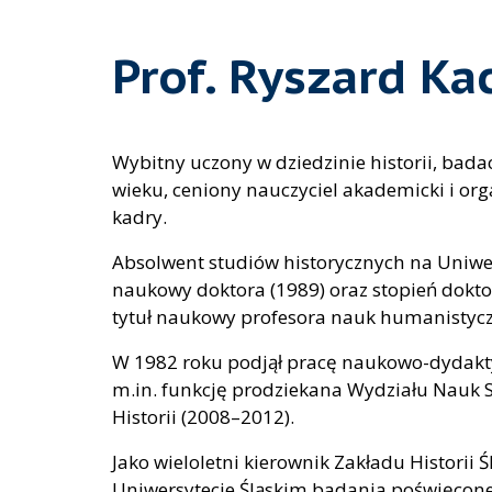
Prof. Ryszard K
Wybitny uczony w dziedzinie historii, badacz
wieku, ceniony nauczyciel akademicki i o
kadry.
Absolwent studiów historycznych na Uniwer
naukowy doktora (1989) oraz stopień dokto
tytuł naukowy profesora nauk humanistyc
W 1982 roku podjął pracę naukowo-dydakty
m.in. funkcję prodziekana Wydziału Nauk S
Historii (2008–2012).
Jako wieloletni kierownik Zakładu Historii
Uniwersytecie Śląskim badania poświęcone 