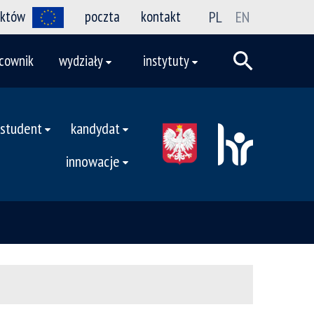
ektów
poczta
kontakt
PL
EN
cownik
wydziały
instytuty
student
kandydat
innowacje