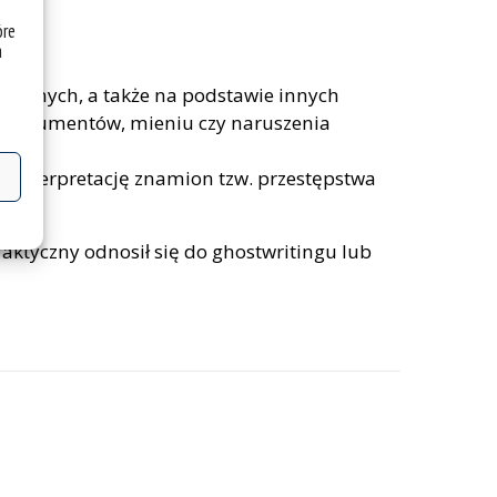
óre
a
krewnych, a także na podstawie innych
i dokumentów, mieniu czy naruszenia
a interpretację znamion tzw. przestępstwa
aktyczny odnosił się do ghostwritingu lub