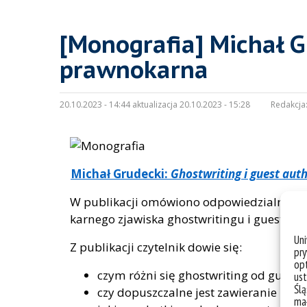
[Monografia] Michał G
prawnokarna
20.10.2023 - 14:44 aktualizacja 20.10.2023 - 15:28
Redakcja
Michał Grudecki:
Ghostwriting i guest aut
W publikacji omówiono odpowiedzialność za
karnego zjawiska ghostwritingu i guest aut
Un
Z publikacji czytelnik dowie się:
pry
opt
czym różni się ghostwriting od guest a
ust
Ślą
czy dopuszczalne jest zawieranie umó
mał