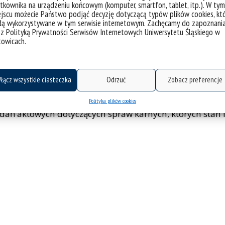
a osobistego na jego naruszenie.
tkownika na urządzeniu końcowym (komputer, smartfon, tablet, itp.). W tym
jscu możecie Państwo podjąć decyzję dotyczącą typów plików cookies, kt
dą wykorzystywane w tym serwisie internetowym. Zachęcamy do zapoznani
 z Polityką Prywatności Serwisów Internetowych Uniwersytetu Śląskiego w
towicach.
art. 115 ust. 1 ustawy o prawie autorskim i prawach po
no przestępstwa i wykroczenia przeciwko wiarygodnośc
ego dobra osobistego w postaci więzi twórcy z utworem n
łącz wszystkie ciasteczka
Odrzuć
Zobacz preferencje
Polityka plików cookies
dań aktowych dotyczących spraw karnych, których stan f