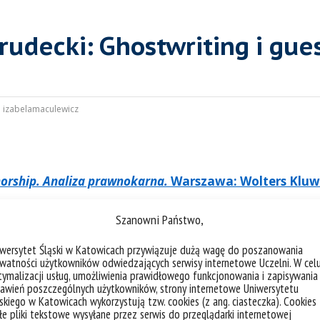
rudecki: Ghostwriting i gue
:
izabelamaculewicz
horship. Analiza prawnokarna.
Warszawa: Wolters Kluwe
równo karną, jak i dyscyplinarną za nieetyczne oraz s
Szanowni Państwo,
horship.
iwersytet Śląski w Katowicach przywiązuje dużą wagę do poszanowania
watności użytkowników odwiedzających serwisy internetowe Uczelni. W cel
ymalizacji usług, umożliwienia prawidłowego funkcjonowania i zapisywania
uthorship oraz jakie są rodzaje tego ostatniego,
awień poszczególnych użytkowników, strony internetowe Uniwersytetu
skiego w Katowicach wykorzystują tzw. cookies (z ang. ciasteczka). Cookies
w w tym zakresie,
e pliki tekstowe wysyłane przez serwis do przeglądarki internetowej