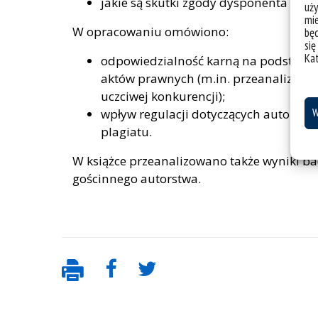
jakie są skutki zgody dysponenta dobr
uży
mie
W opracowaniu omówiono:
bę
się
Ka
odpowiedzialność karną na podstawie 
aktów prawnych (m.in. przeanalizowa
uczciwej konkurencji);
wpływ regulacji dotyczących autorski
W
plagiatu.
W książce przeanalizowano także wyniki ba
gościnnego autorstwa.