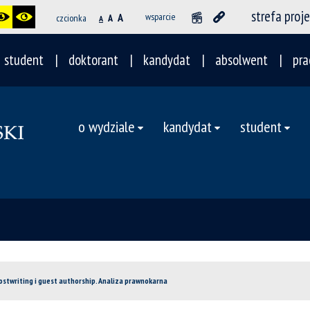
strefa proj
A
wsparcie
czcionka
A
A
student
doktorant
kandydat
absolwent
pra
o wydziale
kandydat
student
ostwriting i guest authorship. Analiza prawnokarna