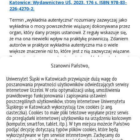
Katowice: Wydawnictwo UŚ, 2023. 176 s. ISBN 978-83-
226-4270-2.
Termin „wykładnia autentyczna” rozumiany zazwyczaj jako
wykładnia o mocy powszechnie wiążącej dokonywana przez
organ, który dany przepis ustanowił. Z reguły wskazuje się,
że ma ona niewielki wpływ na praktykę prawniczą. Zdaniem
autorów w praktyce wykładnia autentyczna ma o wiele
większe znaczenie niż to, które jest z nią zazwyczaj wiązane.
Zwracają oni uwagę na to, że pojęcie wykładni autentycznej
charakteryzuje się wysokim stopniem wieloznaczności. W
Szanowni Państwo,
kategoriach wykładni autentycznej są charakteryzowane
różne konstrukty prawne. Monografia ma na celu
Uniwersytet Śląski w Katowicach przywiązuje dużą wagę do
uporządkowanie wypowiedzi odnoszących się do
poszanowania prywatności użytkowników odwiedzających serwisy
problematyki wykładni autentycznej. Dokonane ustalenia
internetowe Uczelni. W celu optymalizacji usług, umożliwienia
zostają odniesione do praktyki prawniczej. Waga
prawidłowego funkcjonowania i zapisywania ustawień
poszczególnych użytkowników, strony internetowe Uniwersytetu
poruszonych problemów pozwala na sformułowanie
Śląskiego w Katowicach wykorzystują tzw. cookies (z ang.
wniosku ogólnego, że zagadnienia podjęte w monografii
ciasteczka). Cookies to małe pliki tekstowe wysyłane przez serwis
można zaliczyć do problematyki węzłowej dla nauki o
do przeglądarki internetowej użytkownika na urządzeniu końcowym
wykładni prawa.
(komputer, smartfon, tablet, itp.). W tym miejscu możecie Państwo
podjąć decyzję dotyczącą typów plików cookies, które będą
wykorzystywane w tym serwisie internetowym. Zachęcamy do