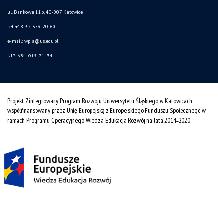
ul. Bankowa 11b, 40-007 Katowice
tel. +48 32 359 20 60
e-mail:
wpia@us.edu.pl
NIP: 634-019-71-34
Projekt Zintegrowany Program Rozwoju Uniwersytetu Śląskiego w Katowicach
współfinansowany przez Unię Europejską z Europejskiego Funduszu Społecznego w
ramach Programu Operacyjnego Wiedza Edukacja Rozwój na lata 2014˗2020.