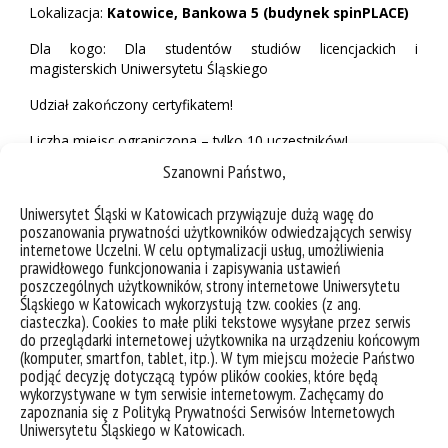
Lokalizacja:
Katowice, Bankowa 5 (budynek spinPLACE)
Dla kogo: Dla studentów studiów licencjackich i
magisterskich Uniwersytetu Śląskiego
Udział zakończony certyfikatem!
Liczba miejsc ograniczona – tylko 10 uczestników!
Szanowni Państwo,
Nie zwlekaj – zapisz się pod linkiem
https://forms.office.com/e/3QE43D4E10
i zgłoś się już teraz!
Uniwersytet Śląski w Katowicach przywiązuje dużą wagę do
poszanowania prywatności użytkowników odwiedzających serwisy
Działaj jak prawdziwy przedsiębiorca i moderator innowacji!
internetowe Uczelni. W celu optymalizacji usług, umożliwienia
prawidłowego funkcjonowania i zapisywania ustawień
Wydarzenie organizowane w ramach projektu „jUŚt transition –
poszczególnych użytkowników, strony internetowe Uniwersytetu
Potencjał Uniwersytetu Śląskiego podstawą Sprawiedliwej
Śląskiego w Katowicach wykorzystują tzw. cookies (z ang.
Transformacji regionu” – FESL.10.25-IZ.01-0369/23-00.
ciasteczka). Cookies to małe pliki tekstowe wysyłane przez serwis
do przeglądarki internetowej użytkownika na urządzeniu końcowym
(komputer, smartfon, tablet, itp.). W tym miejscu możecie Państwo
podjąć decyzję dotyczącą typów plików cookies, które będą
wykorzystywane w tym serwisie internetowym. Zachęcamy do
zapoznania się z Polityką Prywatności Serwisów Internetowych
Uniwersytetu Śląskiego w Katowicach.