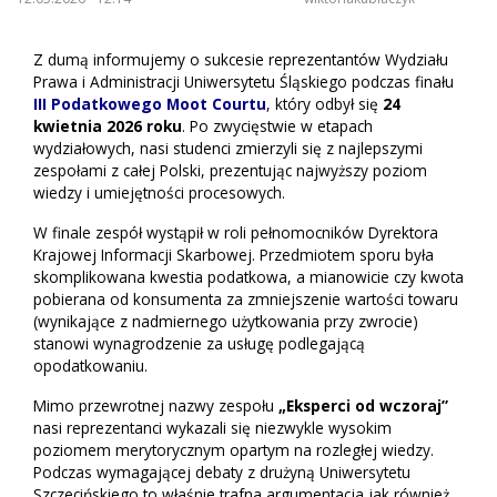
Z dumą informujemy o sukcesie reprezentantów Wydziału
Prawa i Administracji Uniwersytetu Śląskiego podczas finału
III Podatkowego Moot Courtu
, który odbył się
24
kwietnia 2026 roku
. Po zwycięstwie w etapach
wydziałowych, nasi studenci zmierzyli się z najlepszymi
zespołami z całej Polski, prezentując najwyższy poziom
wiedzy i umiejętności procesowych.
W finale zespół wystąpił w roli pełnomocników Dyrektora
Krajowej Informacji Skarbowej. Przedmiotem sporu była
skomplikowana kwestia podatkowa, a mianowicie czy kwota
pobierana od konsumenta za zmniejszenie wartości towaru
(wynikające z nadmiernego użytkowania przy zwrocie)
stanowi wynagrodzenie za usługę podlegającą
opodatkowaniu.
Mimo przewrotnej nazwy zespołu
„Eksperci od wczoraj”
nasi reprezentanci wykazali się niezwykle wysokim
poziomem merytorycznym opartym na rozległej wiedzy.
Podczas wymagającej debaty z drużyną Uniwersytetu
Szczecińskiego to właśnie trafna argumentacja jak również