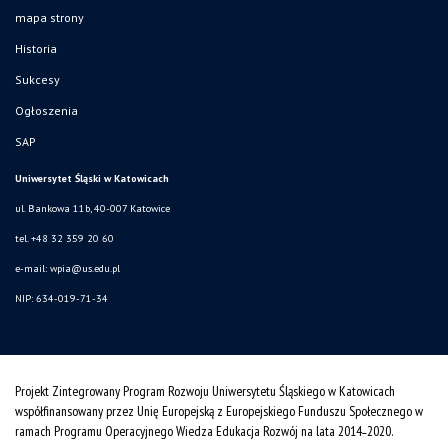
mapa strony
Historia
Sukcesy
Ogłoszenia
SAP
Uniwersytet Śląski w Katowicach
ul. Bankowa 11b, 40-007 Katowice
tel. +48 32 359 20 60
e-mail:
wpia@us.edu.pl
NIP: 634-019-71-34
Projekt Zintegrowany Program Rozwoju Uniwersytetu Śląskiego w Katowicach
współfinansowany przez Unię Europejską z Europejskiego Funduszu Społecznego w
ramach Programu Operacyjnego Wiedza Edukacja Rozwój na lata 2014˗2020.