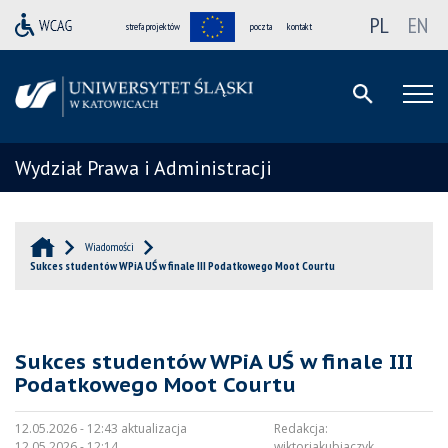
PL
EN
strefa projektów
poczta
kontakt
Wydział Prawa i Administracji
Wiadomości
Sukces studentów WPiA UŚ w finale III Podatkowego Moot Courtu
Sukces studentów WPiA UŚ w finale III
Podatkowego Moot Courtu
12.05.2026 - 12:43 aktualizacja
Redakcja:
12.05.2026 - 12:14
wiktoriakubiaczyk