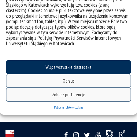
międzynarodowego prawa humanitarnego konfliktów
Śląskiego w Katowicach wykorzystują tzw. cookies (z ang.
zbrojnych oraz wybrane zagadnienia ochrony ofiar wojny
ciasteczka). Cookies to małe pliki tekstowe wysyłane przez serwis
we współczesnych konfliktach zbrojnyc
h.
do przeglądarki internetowej użytkownika na urządzeniu końcowym
(komputer, smartfon, tablet, itp.). W tym miejscu możecie Państwo
Więcej informacji w II komunikacie konferencyjnym z
podjąć decyzję dotyczącą typów plików cookies, które będą
wykorzystywane w tym serwisie internetowym. Zachęcamy do
programem konferencji oraz na
zapoznania się z Polityką Prywatności Serwisów Internetowych
stronie:
https://mph.amw.gdynia.pl/konferencje/#rok-2026
.
Uniwersytetu Śląskiego w Katowicach.
Rejestracja wymagana. Zapisów można dokonać poprzez
formularz
do dnia
25 maja br.
Włącz wszystkie ciasteczka
Odrzuć
Zobacz preferencje
Polityka plików cookies