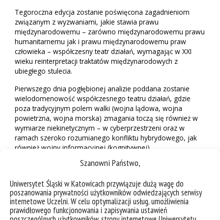
Tegoroczna edycja zostanie poświęcona zagadnieniom
związanym z wyzwaniami, jakie stawia prawu
międzynarodowemu – zarówno międzynarodowemu prawu
humanitarnemu jak i prawu międzynarodowemu praw
człowieka – współczesny teatr działań, wymagając w XXI
wieku reinterpretacji traktatów międzynarodowych z
ubiegłego stulecia.
Pierwszego dnia pogłębionej analizie poddana zostanie
wielodomenowość współczesnego teatru działań, gdzie
poza tradycyjnym polem walki (wojna lądowa, wojna
powietrzna, wojna morska) zmagania toczą się również w
wymiarze niekinetycznym – w cyberprzestrzeni oraz w
ramach szeroko rozumianego konfliktu hybrydowego, jak
również wojny informacyjnej (kognitywnej).
Szanowni Państwo,
Drugiego dnia konferencji prelegenci podejmą próbę
odpowiedzi na pytanie do jakiego stopnia zakres ograniczeń
Uniwersytet Śląski w Katowicach przywiązuje dużą wagę do
i obowiązków ustanowionych w międzynarodowym
poszanowania prywatności użytkowników odwiedzających serwisy
systemie ochrony praw człowieka powinien być
internetowe Uczelni. W celu optymalizacji usług, umożliwienia
„implementowany” na grunt prowadzonych współcześnie
prawidłowego funkcjonowania i zapisywania ustawień
operacji wojskowych, uzupełniając podstawowy reżim
poszczególnych użytkowników, strony internetowe Uniwersytetu