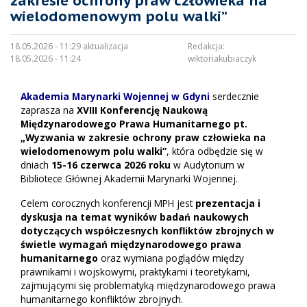
zakresie ochrony praw człowieka na
wielodomenowym polu walki”
18.05.2026 - 11:29 aktualizacja
Redakcja:
18.05.2026 - 11:24
wiktoriakubiaczyk
Akademia Marynarki Wojennej w Gdyni
serdecznie
zaprasza na
XVIII Konferencję Naukową
Międzynarodowego Prawa Humanitarnego pt.
„Wyzwania w zakresie ochrony praw człowieka na
wielodomenowym polu walki”
, która odbędzie się w
dniach
15-16 czerwca 2026 roku
w Audytorium w
Bibliotece Głównej Akademii Marynarki Wojennej.
Celem corocznych konferencji MPH jest
prezentacja i
dyskusja na temat wyników badań naukowych
dotyczących współczesnych konfliktów zbrojnych w
świetle wymagań międzynarodowego prawa
humanitarnego
oraz wymiana poglądów między
prawnikami i wojskowymi, praktykami i teoretykami,
zajmującymi się problematyką międzynarodowego prawa
humanitarnego konfliktów zbrojnych.