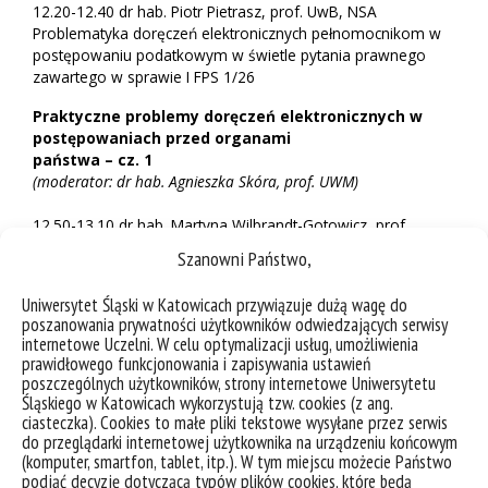
12.20-12.40 dr hab. Piotr Pietrasz, prof. UwB, NSA
Problematyka doręczeń elektronicznych pełnomocnikom w
postępowaniu podatkowym w świetle pytania prawnego
zawartego w sprawie I FPS 1/26
Praktyczne problemy doręczeń elektronicznych w
postępowaniach przed organami
państwa – cz. 1
(moderator: dr hab. Agnieszka Skóra, prof. UWM)
12.50-13.10 dr hab. Martyna Wilbrandt-Gotowicz, prof.
UKSW, SKO w Bydgoszczy
Szanowni Państwo,
Problem skuteczności wnoszenia podań za pośrednictwem
ePUAP w postępowaniu
Uniwersytet Śląski w Katowicach przywiązuje dużą wagę do
administracyjnym w kontekście reformy doręczeń
poszanowania prywatności użytkowników odwiedzających serwisy
elektronicznych
internetowe Uczelni. W celu optymalizacji usług, umożliwienia
13.10-13.30 dr Marcin Adamczyk, UWM, wiceprezes WMSSE
prawidłowego funkcjonowania i zapisywania ustawień
Ustawa o doręczeniach elektronicznych: co powinno być
poszczególnych użytkowników, strony internetowe Uniwersytetu
uregulowane w tej ustawie, a co poza nią. Uwagi de lege
Śląskiego w Katowicach wykorzystują tzw. cookies (z ang.
ciasteczka). Cookies to małe pliki tekstowe wysyłane przez serwis
ferenda
do przeglądarki internetowej użytkownika na urządzeniu końcowym
(komputer, smartfon, tablet, itp.). W tym miejscu możecie Państwo
Cyfrowe wykluczenie czy cyfrowy przymus. Rola norm
podjąć decyzję dotyczącą typów plików cookies, które będą
technicznych w uregulowaniach dotyczących