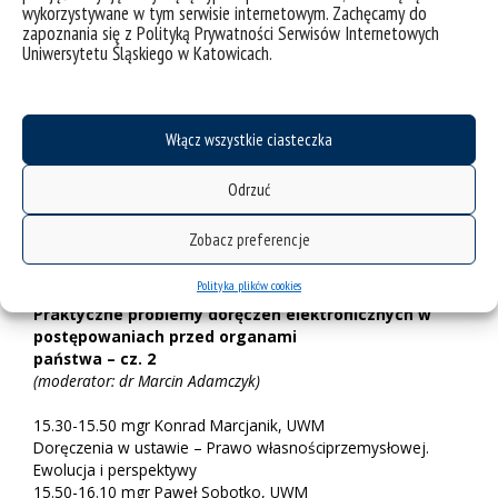
wykorzystywane w tym serwisie internetowym. Zachęcamy do
doręczeń elektronicznych
zapoznania się z Polityką Prywatności Serwisów Internetowych
(moderator: dr hab. Agnieszka Ziółkowska, prof. UŚ)
Uniwersytetu Śląskiego w Katowicach.
13.40-14.10 dr hab. Agnieszka Ziółkowska, prof. UŚ
Cyfrowe wykluczenie, cyfrowy opór czy przymus cyfrowy?
Kompetencje organów i stron jako determinanta sukcesu
Włącz wszystkie ciasteczka
doręczeń elektronicznych
14.10-14.30 dr hab. Agnieszka Skóra, prof. UWM, Aleksandra
Odrzuć
Mroczkowska, mgr inż. Paweł
Deptuła: Standard rejestrowanych doręczeń elektronicznych.
Ujęcie prawne i informatyczne
Zobacz preferencje
przerwa do 15.30
Polityka plików cookies
Praktyczne problemy doręczeń elektronicznych w
postępowaniach przed organami
państwa – cz. 2
(moderator: dr Marcin Adamczyk)
15.30-15.50 mgr Konrad Marcjanik, UWM
Doręczenia w ustawie – Prawo własnościprzemysłowej.
Ewolucja i perspektywy
15.50-16.10 mgr Paweł Sobotko, UWM