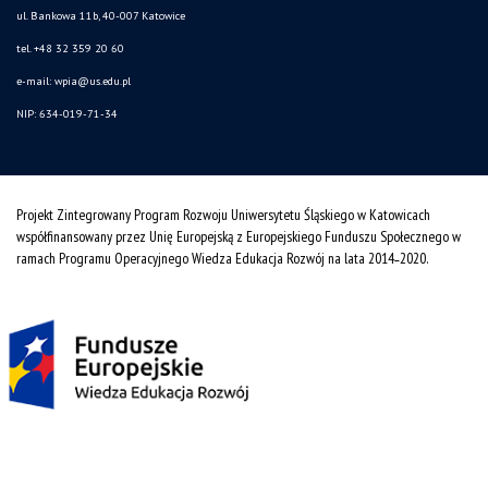
ul. Bankowa 11b, 40-007 Katowice
tel. +48 32 359 20 60
e-mail:
wpia@us.edu.pl
NIP: 634-019-71-34
Projekt Zintegrowany Program Rozwoju Uniwersytetu Śląskiego w Katowicach
współfinansowany przez Unię Europejską z Europejskiego Funduszu Społecznego w
ramach Programu Operacyjnego Wiedza Edukacja Rozwój na lata 2014˗2020.