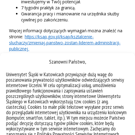
inwestujemy w Twój potencjał.
7 tygodni praktyk za granicą.
Gwarancja pracy i mianowanie na urzędnika służby
cywilnej po zakończeniu.
Więcej informacji dotyczących wymagań można znaleźć na
stronie:
https://ksap.gov.pl/ksap/ksztalcenie-
sluchaczy/zmieniaj-panstwo-zostan-liderem-administracji-
publicznej
Szanowni Państwo,
Uniwersytet Śląski w Katowicach przywiązuje dużą wagę do
poszanowania prywatności użytkowników odwiedzających serwisy
internetowe Uczelni. W celu optymalizacji usług, umożliwienia
prawidłowego funkcjonowania i zapisywania ustawień
poszczególnych użytkowników, strony internetowe Uniwersytetu
Śląskiego w Katowicach wykorzystują tzw. cookies (z ang.
ciasteczka). Cookies to małe pliki tekstowe wysyłane przez serwis
do przeglądarki internetowej użytkownika na urządzeniu końcowym
(komputer, smartfon, tablet, itp.). W tym miejscu możecie Państwo
podjąć decyzję dotyczącą typów plików cookies, które będą
wykorzystywane w tym serwisie internetowym. Zachęcamy do
zapoznania się z Polityką Prywatności Serwisów Internetowych