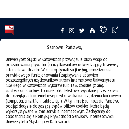
Szanowni Państwo,
deklaracja dostępności
mapa strony
Uniwersytet Śląski w Katowicach przywiązuje dużą wagę do
poszanowania prywatności użytkowników odwiedzających serwisy
Historia
internetowe Uczelni. W celu optymalizacji usług, umożliwienia
Sukcesy
prawidłowego funkcjonowania i zapisywania ustawień
poszczególnych użytkowników, strony internetowe Uniwersytetu
Ogłoszenia
Śląskiego w Katowicach wykorzystują tzw. cookies (z ang.
ciasteczka). Cookies to małe pliki tekstowe wysyłane przez serwis
SAP
do przeglądarki internetowej użytkownika na urządzeniu końcowym
(komputer, smartfon, tablet, itp.). W tym miejscu możecie Państwo
Uniwersytet Śląski w Katowicach
podjąć decyzję dotyczącą typów plików cookies, które będą
wykorzystywane w tym serwisie internetowym. Zachęcamy do
ul. Bankowa 11b, 40-007 Katowice
zapoznania się z Polityką Prywatności Serwisów Internetowych
tel. +48 32 359 20 60
Uniwersytetu Śląskiego w Katowicach.
e-mail:
wpia@us.edu.pl