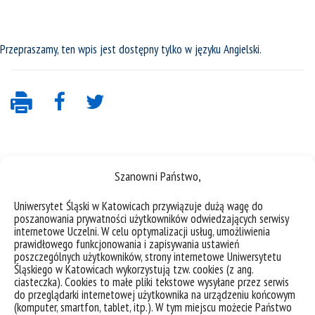
Przepraszamy, ten wpis jest dostępny tylko w języku
Angielski
.
Szanowni Państwo,
Uniwersytet Śląski w Katowicach przywiązuje dużą wagę do
poszanowania prywatności użytkowników odwiedzających serwisy
internetowe Uczelni. W celu optymalizacji usług, umożliwienia
deklaracja dostępności
prawidłowego funkcjonowania i zapisywania ustawień
poszczególnych użytkowników, strony internetowe Uniwersytetu
mapa strony
Śląskiego w Katowicach wykorzystują tzw. cookies (z ang.
Historia
ciasteczka). Cookies to małe pliki tekstowe wysyłane przez serwis
do przeglądarki internetowej użytkownika na urządzeniu końcowym
Sukcesy
(komputer, smartfon, tablet, itp.). W tym miejscu możecie Państwo