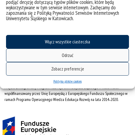
podjąć decyzję dotyczącą typów plików cookies, które będą
Ogłoszenia
wykorzystywane w tym serwisie internetowym. Zachęcamy do
zapoznania się z Polityką Prywatności Serwisów Internetowych
SAP
Uniwersytetu Śląskiego w Katowicach.
Uniwersytet Śląski w Katowicach
ul. Bankowa 11b, 40-007 Katowice
Włącz wszystkie ciasteczka
tel. +48 32 359 20 60
e-mail:
wpia@us.edu.pl
Odrzuć
NIP: 634-019-71-34
Zobacz preferencje
Polityka plików cookies
Projekt Zintegrowany Program Rozwoju Uniwersytetu Śląskiego w Katowicach
współfinansowany przez Unię Europejską z Europejskiego Funduszu Społecznego w
ramach Programu Operacyjnego Wiedza Edukacja Rozwój na lata 2014˗2020.