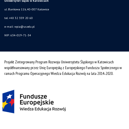
Uniwersytet Śląski w Katowicach
ul. Bankowa 11b, 40-007 Katowice
tel. +48 32 359 20 60
e-mail:
wpia@us.edu.pl
NIP: 634-019-71-34
Projekt Zintegrowany Program Rozwoju Uniwersytetu Śląskiego w Katowicach
współfinansowany przez Unię Europejską z Europejskiego Funduszu Społecznego w
ramach Programu Operacyjnego Wiedza Edukacja Rozwój na lata 2014˗2020.