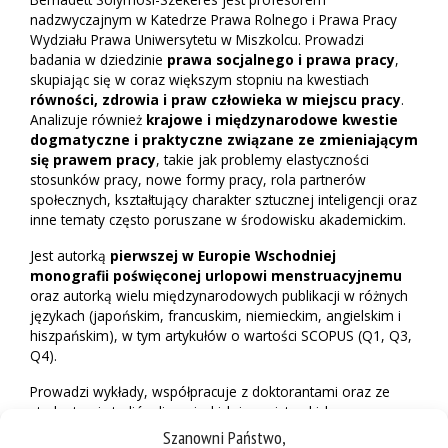
nadzwyczajnym w Katedrze Prawa Rolnego i Prawa Pracy
Wydziału Prawa Uniwersytetu w Miszkolcu. Prowadzi
badania w dziedzinie
prawa socjalnego i prawa pracy
,
skupiając się w coraz większym stopniu na kwestiach
równości, zdrowia i praw człowieka w miejscu pracy
.
Analizuje również
krajowe i międzynarodowe kwestie
dogmatyczne i praktyczne związane ze zmieniającym
się prawem pracy
, takie jak problemy elastyczności
stosunków pracy, nowe formy pracy, rola partnerów
społecznych, kształtujący charakter sztucznej inteligencji oraz
inne tematy często poruszane w środowisku akademickim.
Jest autorką
pierwszej w Europie Wschodniej
monografii poświęconej urlopowi menstruacyjnemu
oraz autorką wielu międzynarodowych publikacji w różnych
językach (japońskim, francuskim, niemieckim, angielskim i
hiszpańskim), w tym artykułów o wartości SCOPUS (Q1, Q3,
Q4).
Prowadzi wykłady, współpracuje z doktorantami oraz ze
studentami studiów licencjackich i magisterskich w
laboratoriach badawczych i przy przygotowywaniu prac
Szanowni Państwo,