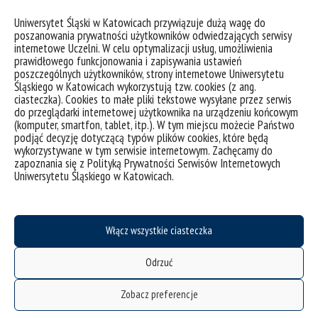
dyplomowych. Często występuje na międzynarodowych
konferencjach i uczestniczy w sesjach specjalnych, a także
Uniwersytet Śląski w Katowicach przywiązuje dużą wagę do
jest członkiem różnych międzynarodowych i krajowych
poszanowania prywatności użytkowników odwiedzających serwisy
projektów badawczych.
internetowe Uczelni. W celu optymalizacji usług, umożliwienia
prawidłowego funkcjonowania i zapisywania ustawień
W ramach Guest Lectures zachęcamy do udziału w
poszczególnych użytkowników, strony internetowe Uniwersytetu
następujących wydarzeniach:
Śląskiego w Katowicach wykorzystują tzw. cookies (z ang.
ciasteczka). Cookies to małe pliki tekstowe wysyłane przez serwis
26 maja 2026 roku, godz. 11.30, s. 1.4 (I piętro)
–
do przeglądarki internetowej użytkownika na urządzeniu końcowym
(komputer, smartfon, tablet, itp.). W tym miejscu możecie Państwo
spotkanie z pracownikami Wydziału pt. „A failing
podjąć decyzję dotyczącą typów plików cookies, które będą
attempt at a feminist development of labour law or a
wykorzystywane w tym serwisie internetowym. Zachęcamy do
pioneering reform of OSH? – Theoretical questions
zapoznania się z Polityką Prywatności Serwisów Internetowych
and practical answers on menstrual leave”
Uniwersytetu Śląskiego w Katowicach.
27 maja 2026 roku, godz. 8.00, s. 3.48 (III piętro)
–
wykład dla studentów pt. „Reproductive health of the
women worker in the scope of gender equality and
right to health”
Włącz wszystkie ciasteczka
Przypominamy, że wydarzenia Guest Lectures odbywają się
Odrzuć
w języku angielskim. Wstęp na wszystkie spotkania jest
wolny od opłat!
Zobacz preferencje