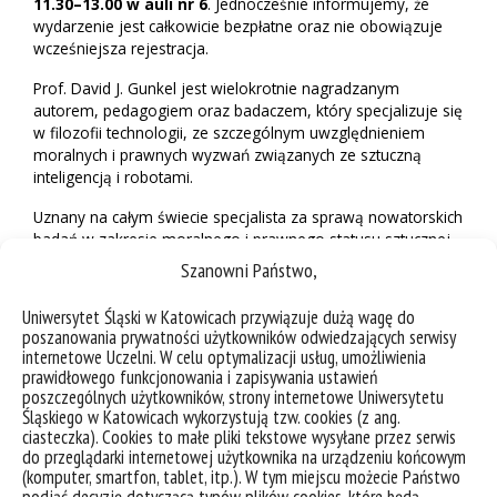
11.30–13.00 w auli nr 6
. Jednocześnie informujemy, że
wydarzenie jest całkowicie bezpłatne oraz nie obowiązuje
wcześniejsza rejestracja.
Prof. David J. Gunkel jest wielokrotnie nagradzanym
autorem, pedagogiem oraz badaczem, który specjalizuje się
w filozofii technologii, ze szczególnym uwzględnieniem
moralnych i prawnych wyzwań związanych ze sztuczną
inteligencją i robotami.
Uznany na całym świecie specjalista za sprawą nowatorskich
badań w zakresie moralnego i prawnego statusu sztucznej
inteligencji, a także praw robotów. Rozpoznawalne na arenie
Szanowni Państwo,
międzynarodowej są również jego wysiłki na rzecz
dywersyfikacji teorii i praktyki etyki sztucznej inteligencji, a
Uniwersytet Śląski w Katowicach przywiązuje dużą wagę do
także wkład w kształtowanie agendy nowej dziedziny
poszanowania prywatności użytkowników odwiedzających serwisy
komunikacji człowiek-maszyna (HMC).
internetowe Uczelni. W celu optymalizacji usług, umożliwienia
prawidłowego funkcjonowania i zapisywania ustawień
Obecnie pełni funkcję Presidential Research, Scholarship and
poszczególnych użytkowników, strony internetowe Uniwersytetu
Artistry Professor w Department of Communication na
Śląskiego w Katowicach wykorzystują tzw. cookies (z ang.
Northern Illinois University (USA). Pracownik naukowy na
ciasteczka). Cookies to małe pliki tekstowe wysyłane przez serwis
do przeglądarki internetowej użytkownika na urządzeniu końcowym
Uczelni Łazarskiego w Warszawie. Jego innowacyjne
(komputer, smartfon, tablet, itp.). W tym miejscu możecie Państwo
projekty programów nauczania i metody dydaktyczne
podjąć decyzję dotyczącą typów plików cookies, które będą