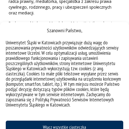
radca prawny, mediatorka, specjalistka z zakresu prawa
cywilnego, rodzinnego, pracy i ubezpieczeń społecznych
oraz mediacji.
Podczas wykładu r.pr. Magdalena Majos-Kwiatkowska nie
tylko przybliży teoretyczne podstawy mediacji rodzinnych,
Szanowni Państwo,
ale podzieli się również bogatym doświadczeniem z pracy w
tej niezwykle delikatnej dziedzinie.
Uniwersytet Śląski w Katowicach przywiązuje dużą wagę do
poszanowania prywatności użytkowników odwiedzających serwisy
Obowiązują zapisy poprzez
formularz
.
internetowe Uczelni. W celu optymalizacji usług, umożliwienia
prawidłowego funkcjonowania i zapisywania ustawień
poszczególnych użytkowników, strony internetowe Uniwersytetu
Śląskiego w Katowicach wykorzystują tzw. cookies (z ang.
ciasteczka). Cookies to małe pliki tekstowe wysyłane przez serwis
do przeglądarki internetowej użytkownika na urządzeniu końcowym
(komputer, smartfon, tablet, itp.). W tym miejscu możecie Państwo
podjąć decyzję dotyczącą typów plików cookies, które będą
wykorzystywane w tym serwisie internetowym. Zachęcamy do
zapoznania się z Polityką Prywatności Serwisów Internetowych
Uniwersytetu Śląskiego w Katowicach.
Włącz wszystkie ciasteczka