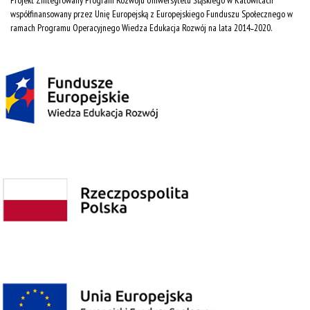
Projekt Zintegrowany Program Rozwoju Uniwersytetu Śląskiego w Katowicach
współfinansowany przez Unię Europejską z Europejskiego Funduszu Społecznego w
ramach Programu Operacyjnego Wiedza Edukacja Rozwój na lata 2014˗2020.