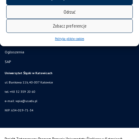
Odrzuć
deklaracja dostępności
mapa strony
Zobacz preferencje
Historia
Polityka plików cookies
Sukcesy
Ogłoszenia
SAP
Uniwersytet Śląski w Katowicach
ul. Bankowa 11b, 40-007 Katowice
tel. +48 32 359 20 60
e-mail:
wpia@us.edu.pl
NIP: 634-019-71-34