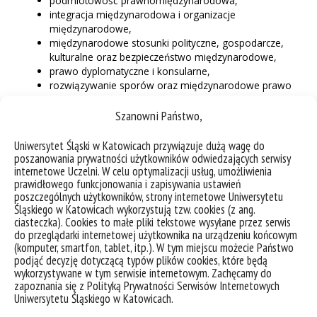
podmiotowość prawnomiędzynarodowa,
integracja międzynarodowa i organizacje
międzynarodowe,
międzynarodowe stosunki polityczne, gospodarcze,
kulturalne oraz bezpieczeństwo międzynarodowe,
prawo dyplomatyczne i konsularne,
rozwiązywanie sporów oraz międzynarodowe prawo
humanitarne konfliktów zbrojnych,
odpowiedzialność międzynarodowa oraz
Szanowni Państwo,
międzynarodowe prawo karne,
prawo Unii Europejskiej i integracja europejska,
Uniwersytet Śląski w Katowicach przywiązuje dużą wagę do
międzynarodowa ochrona praw człowieka oraz
poszanowania prywatności użytkowników odwiedzających serwisy
internetowe Uczelni. W celu optymalizacji usług, umożliwienia
ludność w prawie międzynarodowym,
prawidłowego funkcjonowania i zapisywania ustawień
inne gałęzie prawa międzynarodowego –
poszczególnych użytkowników, strony internetowe Uniwersytetu
przykładowo: międzynarodowe prawo środowiska,
Śląskiego w Katowicach wykorzystują tzw. cookies (z ang.
pracy, lotnicze, kosmiczne, gospodarcze.
ciasteczka). Cookies to małe pliki tekstowe wysyłane przez serwis
do przeglądarki internetowej użytkownika na urządzeniu końcowym
Abstrakty można przesyłać do
17 maja br.
za pomocą
(komputer, smartfon, tablet, itp.). W tym miejscu możecie Państwo
formularza zgłoszeniowego
.
podjąć decyzję dotyczącą typów plików cookies, które będą
wykorzystywane w tym serwisie internetowym. Zachęcamy do
🔔
Obserwuj wydarzenie na
Facebooku
i bądź na
zapoznania się z Polityką Prywatności Serwisów Internetowych
bieżąco!
🔔
Uniwersytetu Śląskiego w Katowicach.