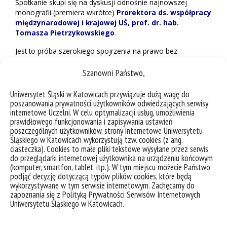
Spotkanie skupi się na dyskusji odnośnie najnowszej
monografii (premiera wkrótce)
Prorektora ds. współpracy
międzynarodowej i krajowej UŚ, prof. dr. hab.
Tomasza Pietrzykowskiego
.
Jest to próba szerokiego spojrzenia na prawo bez
izolowania go od innych fragmentów naszej rzeczywistości
społecznej, ale w zgodzie i w spójności z nimi.
Szanowni Państwo,
Seminarium odbędzie się w formule hybrydowej:
Uniwersytet Śląski w Katowicach przywiązuje dużą wagę do
poszanowania prywatności użytkowników odwiedzających serwisy
stacjonarnie – Sala konferencyjna B, spinPLACE (ul.
internetowe Uczelni. W celu optymalizacji usług, umożliwienia
Bankowa 5, Katowice)
prawidłowego funkcjonowania i zapisywania ustawień
online – poprzez platformę
MS Teams
.
poszczególnych użytkowników, strony internetowe Uniwersytetu
Śląskiego w Katowicach wykorzystują tzw. cookies (z ang.
ciasteczka). Cookies to małe pliki tekstowe wysyłane przez serwis
do przeglądarki internetowej użytkownika na urządzeniu końcowym
(komputer, smartfon, tablet, itp.). W tym miejscu możecie Państwo
podjąć decyzję dotyczącą typów plików cookies, które będą
wykorzystywane w tym serwisie internetowym. Zachęcamy do
zapoznania się z Polityką Prywatności Serwisów Internetowych
Uniwersytetu Śląskiego w Katowicach.