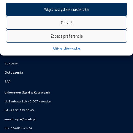
Włącz wszystkie ciasteczka
Odrzuć
Zobacz preferencje
deklaracja dostępności
mapa strony
Polityka plików cookies
Historia
Sukcesy
Ogłoszenia
SAP
Uniwersytet Śląski w Katowicach
ul. Bankowa 11b, 40-007 Katowice
tel. +48 32 359 20 60
e-mail:
wpia@us.edu.pl
NIP: 634-019-71-34