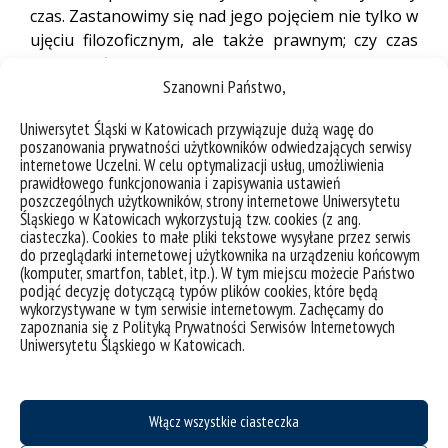
czas. Zastanowimy się nad jego pojęciem nie tylko w
ujęciu filozoficznym, ale także prawnym; czy czas
może być dobrem prawnym? Czy prawo karne
Szanowni Państwo,
może posługiwać się pojęciem „zabijać czas”? Na te
i więcej pytań mamy nadzieję odpowiedzieć w czasie
Uniwersytet Śląski w Katowicach przywiązuje dużą wagę do
dyskusji prowadzonej w ramach seminarium.
poszanowania prywatności użytkowników odwiedzających serwisy
internetowe Uczelni. W celu optymalizacji usług, umożliwienia
prawidłowego funkcjonowania i zapisywania ustawień
poszczególnych użytkowników, strony internetowe Uniwersytetu
Śląskiego w Katowicach wykorzystują tzw. cookies (z ang.
ciasteczka). Cookies to małe pliki tekstowe wysyłane przez serwis
do przeglądarki internetowej użytkownika na urządzeniu końcowym
(komputer, smartfon, tablet, itp.). W tym miejscu możecie Państwo
podjąć decyzję dotyczącą typów plików cookies, które będą
wykorzystywane w tym serwisie internetowym. Zachęcamy do
zapoznania się z Polityką Prywatności Serwisów Internetowych
Uniwersytetu Śląskiego w Katowicach.
Włącz wszystkie ciasteczka