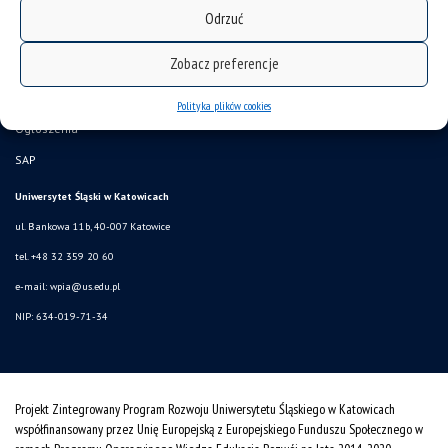
deklaracja dostępności
Odrzuć
mapa strony
Zobacz preferencje
Historia
Sukcesy
Polityka plików cookies
Ogłoszenia
SAP
Uniwersytet Śląski w Katowicach
ul. Bankowa 11b, 40-007 Katowice
tel. +48 32 359 20 60
e-mail:
wpia@us.edu.pl
NIP: 634-019-71-34
Projekt Zintegrowany Program Rozwoju Uniwersytetu Śląskiego w Katowicach
współfinansowany przez Unię Europejską z Europejskiego Funduszu Społecznego w