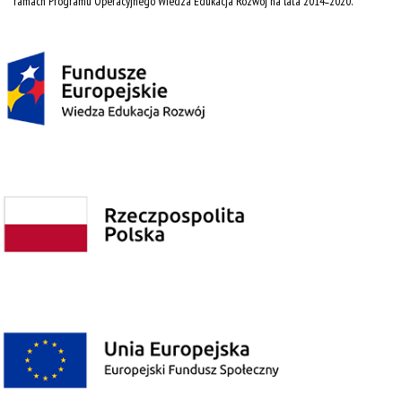
ramach Programu Operacyjnego Wiedza Edukacja Rozwój na lata 2014˗2020.