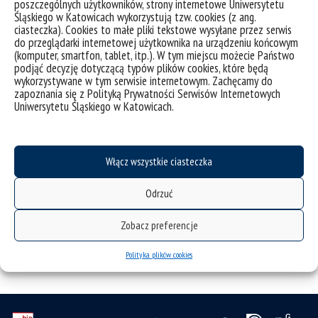
poszczególnych użytkowników, strony internetowe Uniwersytetu
zacieranie różnic płacowych są wdrażane w kolejnych
Śląskiego w Katowicach wykorzystują tzw. cookies (z ang.
miejscach pracy? O walce z
gender gap
oraz innych
ciasteczka). Cookies to małe pliki tekstowe wysyłane przez serwis
wyzwaniach, jakie stoją przed pracownikami oraz
do przeglądarki internetowej użytkownika na urządzeniu końcowym
pracowniczkami obecnego rynku pracy szczegółowo
(komputer, smartfon, tablet, itp.). W tym miejscu możecie Państwo
opowie dr Gábor Mélypataki.
podjąć decyzję dotyczącą typów plików cookies, które będą
wykorzystywane w tym serwisie internetowym. Zachęcamy do
Wstęp na wydarzenia jest otwarty oraz nie wymaga
zapoznania się z Polityką Prywatności Serwisów Internetowych
wcześniejszej rejestracji.
Uniwersytetu Śląskiego w Katowicach.
Uwaga! Wydarzenia odbędą się całkowicie w języku
angielskim.
Włącz wszystkie ciasteczka
Odrzuć
Zobacz preferencje
Polityka plików cookies