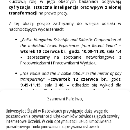
kluczową rolę w jego obecnych badaniach odgrywają
cyfryzacja, sztuczna inteligencja
oraz
wpływ zielonej
transformacji
na prawo pracy.
Z tej okazji gorąco zachęcamy do wzięcia udziału w
nadchodzących wydarzeniach:
„
Polish-Hungarian Scientific and Didactic Cooperation at
the Individual Level: Experiences from Recent Years
”
–
wtorek 10 czerwca br.
,
godz. 10.00-11.30
,
sala
1.4
–
zapraszamy na
spotkanie networkingowe z
Pracowniczkami i Pracownikami Wydziału
;
„The visible and the invisible labour in the mirror of pay
transparency”
–
czwartek 12 czerwca br.
, godz.
9.45-11.15
, sala
3.46
.
–
odbędzie się wykład dla
Studentek i Studentów. W czasie spotkania skupimy
się na szeroko omawianej kwestii
gender gap
, czyli
Szanowni Państwo,
różnicach w wynagrodzeniach, które są
uwarunkowane płcią. Unia Europejska nieustannie
Uniwersytet Śląski w Katowicach przywiązuje dużą wagę do
dąży do ujednolicenia zarobków pomiędzy kobietami
poszanowania prywatności użytkowników odwiedzających serwisy
a mężczyznami. Jednak w jaki sposób sprawa rysuje
internetowe Uczelni. W celu optymalizacji usług, umożliwienia
się w rzeczywistości? Czy kolejne przepisy celujące w
prawidłowego funkcjonowania i zapisywania ustawień