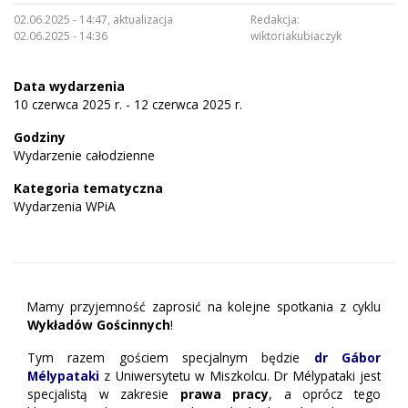
02.06.2025 - 14:47, aktualizacja
Redakcja:
02.06.2025 - 14:36
wiktoriakubiaczyk
Data wydarzenia
10 czerwca 2025 r. - 12 czerwca 2025 r.
Godziny
Wydarzenie całodzienne
Kategoria tematyczna
Wydarzenia WPiA
Mamy przyjemność zaprosić na kolejne spotkania z cyklu
Wykładów Gościnnych
!
Tym razem gościem specjalnym będzie
dr Gábor
Mélypataki
z U
niwersytetu w Miszkolcu. Dr Mélypataki jest
specjalistą w zakresie
prawa pracy
, a oprócz tego