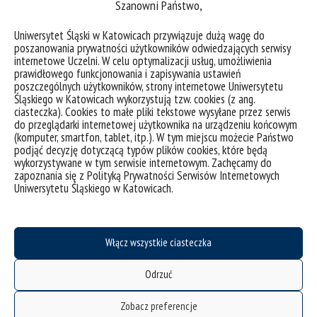
Szanowni Państwo,
Uniwersytet Śląski w Katowicach przywiązuje dużą wagę do
poszanowania prywatności użytkowników odwiedzających serwisy
internetowe Uczelni. W celu optymalizacji usług, umożliwienia
prawidłowego funkcjonowania i zapisywania ustawień
poszczególnych użytkowników, strony internetowe Uniwersytetu
Śląskiego w Katowicach wykorzystują tzw. cookies (z ang.
ciasteczka). Cookies to małe pliki tekstowe wysyłane przez serwis
do przeglądarki internetowej użytkownika na urządzeniu końcowym
(komputer, smartfon, tablet, itp.). W tym miejscu możecie Państwo
podjąć decyzję dotyczącą typów plików cookies, które będą
wykorzystywane w tym serwisie internetowym. Zachęcamy do
zapoznania się z Polityką Prywatności Serwisów Internetowych
Uniwersytetu Śląskiego w Katowicach.
deklaracja dostępności
mapa strony
Włącz wszystkie ciasteczka
Historia
Odrzuć
Sukcesy
Ogłoszenia
Zobacz preferencje