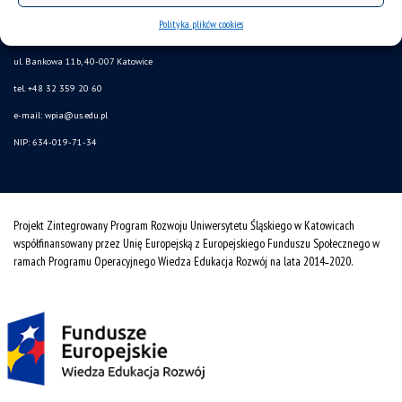
SAP
Polityka plików cookies
Uniwersytet Śląski w Katowicach
ul. Bankowa 11b, 40-007 Katowice
tel. +48 32 359 20 60
e-mail:
wpia@us.edu.pl
NIP: 634-019-71-34
Projekt Zintegrowany Program Rozwoju Uniwersytetu Śląskiego w Katowicach
współfinansowany przez Unię Europejską z Europejskiego Funduszu Społecznego w
ramach Programu Operacyjnego Wiedza Edukacja Rozwój na lata 2014˗2020.