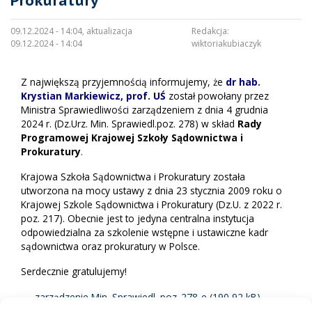
Prokuratury
09.12.2024 - 14:04, aktualizacja
Redakcja:
09.12.2024 - 14:04
wiktoriakubiaczyk
Z największą przyjemnością informujemy, że
dr hab.
Krystian Markiewicz, prof. UŚ
został powołany przez
Ministra Sprawiedliwości zarządzeniem z dnia 4 grudnia
2024 r. (Dz.Urz. Min. Sprawiedl.poz. 278) w skład
Rady
Programowej Krajowej Szkoły Sądownictwa i
Prokuratury
.
Krajowa Szkoła Sądownictwa i Prokuratury została
utworzona na mocy ustawy z dnia 23 stycznia 2009 roku o
Krajowej Szkole Sądownictwa i Prokuratury (
Dz.U. z 2022 r.
poz. 217
). Obecnie jest to jedyna centralna instytucja
odpowiedzialna za szkolenie wstępne i ustawiczne kadr
sądownictwa oraz prokuratury w Pol­sce.
Serdecznie gratulujemy!
zarządzenie Min. Sprawiedl. poz_278-e