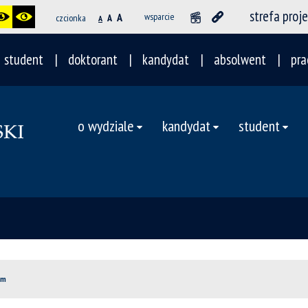
strefa proj
A
wsparcie
czcionka
A
A
student
doktorant
kandydat
absolwent
pra
o wydziale
kandydat
student
im