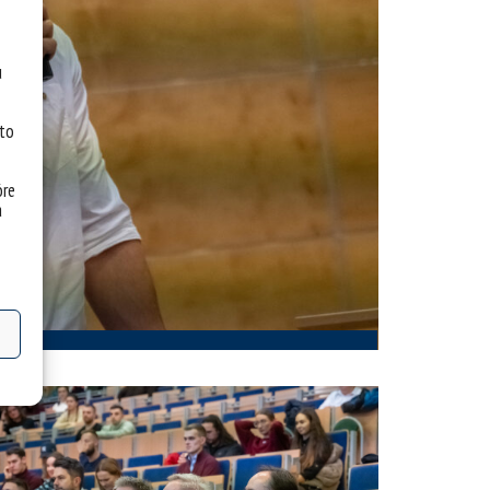
u
 to
óre
a