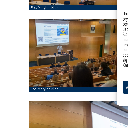
Un
pry
opt
ust
Ślą
mał
uży
mie
bę
się
Ka
W