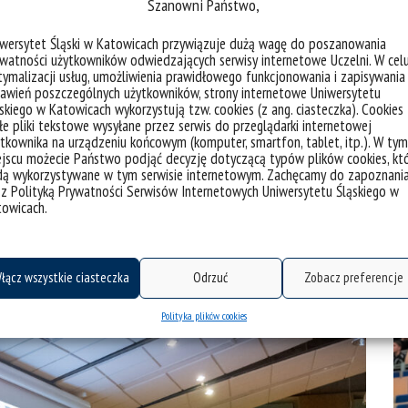
Szanowni Państwo,
iwersytet Śląski w Katowicach przywiązuje dużą wagę do poszanowania
watności użytkowników odwiedzających serwisy internetowe Uczelni. W cel
ymalizacji usług, umożliwienia prawidłowego funkcjonowania i zapisywania
awień poszczególnych użytkowników, strony internetowe Uniwersytetu
skiego w Katowicach wykorzystują tzw. cookies (z ang. ciasteczka). Cookies
e pliki tekstowe wysyłane przez serwis do przeglądarki internetowej
tkownika na urządzeniu końcowym (komputer, smartfon, tablet, itp.). W tym
jscu możecie Państwo podjąć decyzję dotyczącą typów plików cookies, kt
dą wykorzystywane w tym serwisie internetowym. Zachęcamy do zapoznani
 z Polityką Prywatności Serwisów Internetowych Uniwersytetu Śląskiego w
towicach.
łącz wszystkie ciasteczka
Odrzuć
Zobacz preferencje
Polityka plików cookies