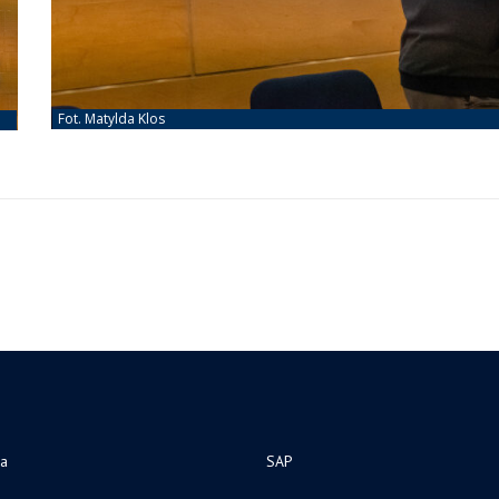
ia
SAP