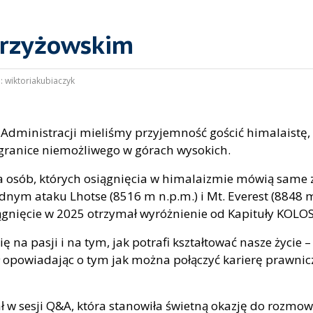
Krzyżowskim
:
wiktoriakubiaczyk
Administracji mieliśmy przyjemność gościć himalaistę,
granice niemożliwego w górach wysokich.
a osób, których osiągnięcia w himalaizmie mówią same z
ednym ataku Lhotse (8516 m n.p.m.) i Mt. Everest (8848 
iągnięcie w 2025 otrzymał wyróżnienie od Kapituły KOLOS
ę na pasji i na tym, jak potrafi kształtować nasze życie –
ł opowiadając o tym jak można połączyć karierę prawnic
ał w sesji Q&A, która stanowiła świetną okazję do rozmo