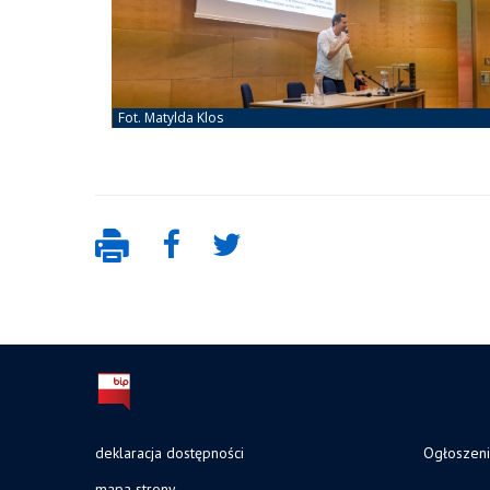
deklaracja dostępności
Ogłoszen
mapa strony