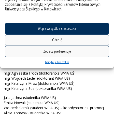
zapoznania się z Polityką Prywatności Serwisów Internetowych
Uniwersytetu Śląskiego w Katowicach.
Włącz wszystkie ciasteczka
Członkowie
Odrzuć
dr hab. Olga Sitarz, prof. UŚ (WPiA UŚ)
Zobacz preferencje
dr Michał Grudecki (WPiA UŚ)
dr Anna Jaworska-Wieloch (WPiA UŚ)
Polityka plików cookies
dr Piotr Zawiejski (WPiA UŚ)
mgr Agnieszka Froch (doktorantka WPiA UŚ)
mgr Wojciech Leder (doktorant WPiA UŚ)
mgr Katarzyna Mróz (doktorantka WPiA UŚ)
mgr Katarzyna Sus (doktorantka WPiA UŚ)
Julia Jachna (studentka WPiA UŚ)
Emilia Nowak (studentka WPiA UŚ)
Wojciech Sarnik (student WPiA UŚ) – koordynator ds. promocji
Alicja Tomasik (studentka WPiA UŚ)