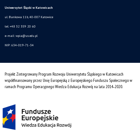
Uniwersytet Śląski w Katowicach
ul. Bankowa 11b, 40-007 Katowice
tel. +48 32 359 20 60
e-mail:
wpia@us.edu.pl
NIP: 634-019-71-34
Projekt Zintegrowany Program Rozwoju Uniwersytetu Śląskiego w Katowicach
współfinansowany przez Unię Europejską z Europejskiego Funduszu Społecznego w
ramach Programu Operacyjnego Wiedza Edukacja Rozwój na lata 2014˗2020.