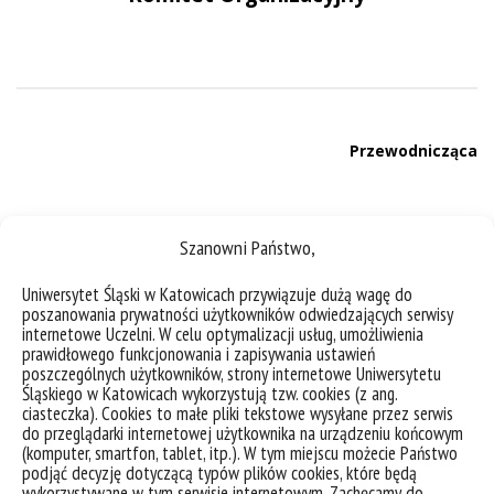
Przewodnicząca
dr Dominika Bek (WPiA UŚ)
Szanowni Państwo,
Uniwersytet Śląski w Katowicach przywiązuje dużą wagę do
poszanowania prywatności użytkowników odwiedzających serwisy
internetowe Uczelni. W celu optymalizacji usług, umożliwienia
prawidłowego funkcjonowania i zapisywania ustawień
poszczególnych użytkowników, strony internetowe Uniwersytetu
Zastępca Przewodniczącej
Śląskiego w Katowicach wykorzystują tzw. cookies (z ang.
ciasteczka). Cookies to małe pliki tekstowe wysyłane przez serwis
do przeglądarki internetowej użytkownika na urządzeniu końcowym
(komputer, smartfon, tablet, itp.). W tym miejscu możecie Państwo
dr Rafał Fic (WPiA UŚ)
podjąć decyzję dotyczącą typów plików cookies, które będą
wykorzystywane w tym serwisie internetowym. Zachęcamy do