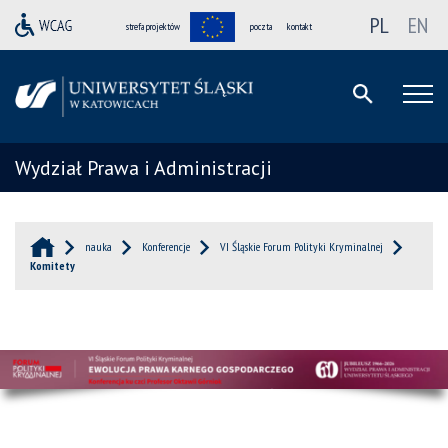
PL
EN
strefa projektów
poczta
kontakt
Wydział Prawa i Administracji
nauka
Konferencje
VI Śląskie Forum Polityki Kryminalnej
Komitety