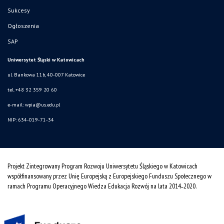
Sukcesy
Ogłoszenia
SAP
Uniwersytet Śląski w Katowicach
ul. Bankowa 11b, 40-007 Katowice
tel. +48 32 359 20 60
e-mail:
wpia@us.edu.pl
NIP: 634-019-71-34
Projekt Zintegrowany Program Rozwoju Uniwersytetu Śląskiego w Katowicach
współfinansowany przez Unię Europejską z Europejskiego Funduszu Społecznego w
ramach Programu Operacyjnego Wiedza Edukacja Rozwój na lata 2014˗2020.