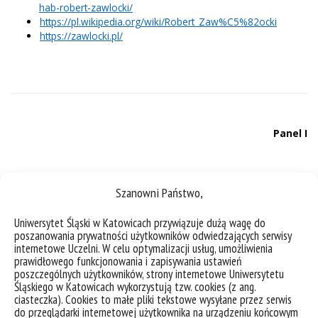
hab-robert-zawlocki/
https://pl.wikipedia.org/wiki/Robert_Zaw%C5%82ocki
https://zawlocki.pl/
Panel I
(moderacja: dr Michał Grudecki, prof. UŚ)
Szanowni Państwo,
dr Maciej Pająk (Uniwersytet Zielonogórski)
Uniwersytet Śląski w Katowicach przywiązuje dużą wagę do
Obrót gospodarczy jako przedmiot ochrony prawnokarnej
poszanowania prywatności użytkowników odwiedzających serwisy
internetowe Uczelni. W celu optymalizacji usług, umożliwienia
dr Marek Bielski (Uniwersytet Jagielloński)
prawidłowego funkcjonowania i zapisywania ustawień
Kontrowersje wokół rzeczywistego zasięgu kryminalizacyjnego
poszczególnych użytkowników, strony internetowe Uniwersytetu
typów uregulowanych w rozdziale XXXVI k.k.
Śląskiego w Katowicach wykorzystują tzw. cookies (z ang.
ciasteczka). Cookies to małe pliki tekstowe wysyłane przez serwis
dr hab. Dagmara Gruszecka (Uniwersytet Wrocławski)
do przeglądarki internetowej użytkownika na urządzeniu końcowym