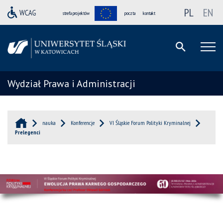
PL
EN
strefa projektów
poczta
kontakt
Wydział Prawa i Administracji
nauka
Konferencje
VI Śląskie Forum Polityki Kryminalnej
Prelegenci