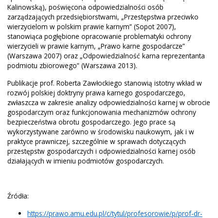
Kalinowską), poświęcona odpowiedzialności osób
zarządzających przedsiębiorstwami, „Przestępstwa przeciwko
wierzycielom w polskim prawie karnym” (Sopot 2007),
stanowiąca pogłębione opracowanie problematyki ochrony
wierzycieli w prawie karnym, „Prawo karne gospodarcze”
(Warszawa 2007) oraz „Odpowiedzialność karna reprezentanta
podmiotu zbiorowego” (Warszawa 2013).
Publikacje prof. Roberta Zawłockiego stanowią istotny wkład w
rozwój polskiej doktryny prawa karnego gospodarczego,
zwłaszcza w zakresie analizy odpowiedzialności karnej w obrocie
gospodarczym oraz funkcjonowania mechanizmów ochrony
bezpieczeństwa obrotu gospodarczego. Jego prace są
wykorzystywane zarówno w środowisku naukowym, jak i w
praktyce prawniczej, szczególnie w sprawach dotyczących
przestępstw gospodarczych i odpowiedzialności karnej osób
działających w imieniu podmiotów gospodarczych.
Źródła:
https://prawo.amu.edu.pl/c/tytul/profesorowie/p/prof-dr-