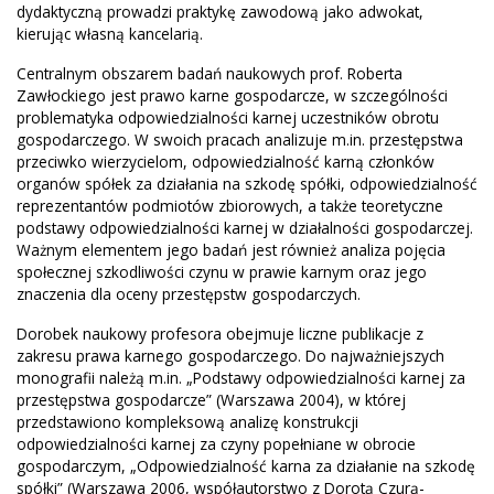
dydaktyczną prowadzi praktykę zawodową jako adwokat,
kierując własną kancelarią.
Centralnym obszarem badań naukowych prof. Roberta
Zawłockiego jest prawo karne gospodarcze, w szczególności
problematyka odpowiedzialności karnej uczestników obrotu
gospodarczego. W swoich pracach analizuje m.in. przestępstwa
przeciwko wierzycielom, odpowiedzialność karną członków
organów spółek za działania na szkodę spółki, odpowiedzialność
reprezentantów podmiotów zbiorowych, a także teoretyczne
podstawy odpowiedzialności karnej w działalności gospodarczej.
Ważnym elementem jego badań jest również analiza pojęcia
społecznej szkodliwości czynu w prawie karnym oraz jego
znaczenia dla oceny przestępstw gospodarczych.
Dorobek naukowy profesora obejmuje liczne publikacje z
zakresu prawa karnego gospodarczego. Do najważniejszych
monografii należą m.in. „Podstawy odpowiedzialności karnej za
przestępstwa gospodarcze” (Warszawa 2004), w której
przedstawiono kompleksową analizę konstrukcji
odpowiedzialności karnej za czyny popełniane w obrocie
gospodarczym, „Odpowiedzialność karna za działanie na szkodę
spółki” (Warszawa 2006, współautorstwo z Dorotą Czurą-