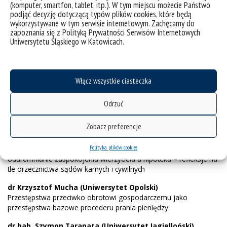
Znaczenie instrumentów compliance dla możliwości
(komputer, smartfon, tablet, itp.). W tym miejscu możecie Państwo
wykreowania i przypisania organizacji gospodarczej
podjąć decyzję dotyczącą typów plików cookies, które będą
odpowiedzialności za jej własne przestępstwo
wykorzystywane w tym serwisie internetowym. Zachęcamy do
zapoznania się z Polityką Prywatności Serwisów Internetowych
Uniwersytetu Śląskiego w Katowicach.
Włącz wszystkie ciasteczka
Panel II
Odrzuć
Zobacz preferencje
(moderacja: dr Piotr Zawiejski, UŚ)
Polityka plików cookies
dr hab. Anna Wilk (Akademia WSB)
Udaremnianie zaspokojenia wierzyciela a hipoteka – refleksje na
tle orzecznictwa sądów karnych i cywilnych
dr Krzysztof Mucha (Uniwersytet Opolski)
Przestępstwa przeciwko obrotowi gospodarczemu jako
przestępstwa bazowe procederu prania pieniędzy
dr hab. Szymon Tarapata (Uniwersytet Jagielloński)