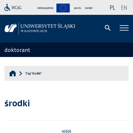
PL
EN
strefa projektów
poczta
kontakt
doktorant
Tag "środki"
środki
widok