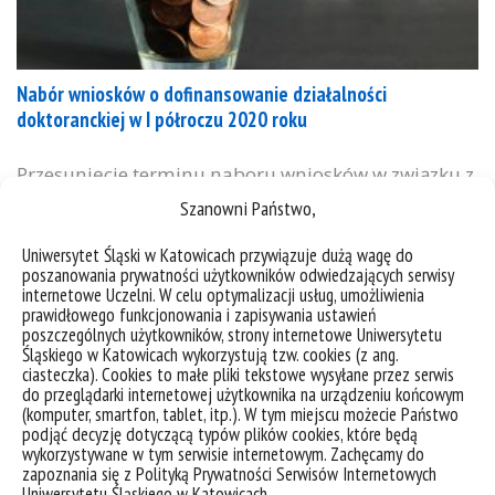
Nabór wniosków o dofinansowanie działalności
doktoranckiej w I półroczu 2020 roku
Przesunięcie terminu naboru wniosków w związku z
rozprzestrzenianem się wirusa SARS-CoV-2 i
Szanowni Państwo,
tymczasowymi zmianami w funkcjonowaniu
Uniwersytet Śląski w Katowicach przywiązuje dużą wagę do
Uniwersytetu, termin naboru wniosków w ramach
poszanowania prywatności użytkowników odwiedzających serwisy
konkursu na podział środków, którymi dysponuje
internetowe Uczelni. W celu optymalizacji usług, umożliwienia
Samorząd Doktorantów zostaje przesunięty na 19
prawidłowego funkcjonowania i zapisywania ustawień
poszczególnych użytkowników, strony internetowe Uniwersytetu
kwietnia 2020 roku. Dnia 09.03.2020 roku
Śląskiego w Katowicach wykorzystują tzw. cookies (z ang.
rozpocznie się nabór wniosków o dofinansowanie
ciasteczka). Cookies to małe pliki tekstowe wysyłane przez serwis
do przeglądarki internetowej użytkownika na urządzeniu końcowym
projektów naukowych lub aktywizujących
(komputer, smartfon, tablet, itp.). W tym miejscu możecie Państwo
środowisko doktorantów. O dofinansowanie mogą...
podjąć decyzję dotyczącą typów plików cookies, które będą
wykorzystywane w tym serwisie internetowym. Zachęcamy do
kategorie:
informacje
konkursy
zapoznania się z Polityką Prywatności Serwisów Internetowych
tagi :
doktorant
konkurs
samorząd
środki
Uniwersytetu Śląskiego w Katowicach.