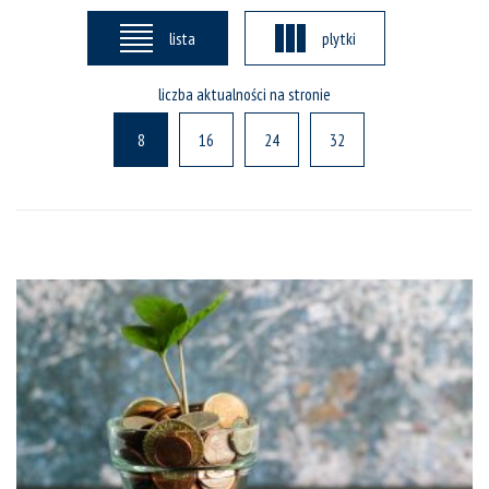
lista
plytki
liczba aktualności na stronie
8
16
24
32