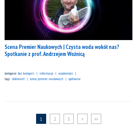
Scena Premier Naukowych | Czysta woda wokół nas?
Spotkanie z prof. Andrzejem Woźnicą
kategorie:
bez kategorii
informacje
wiadomości
tagi :
doktorant
scena premier naukowych
spotkanie
1
2
3
>
>>