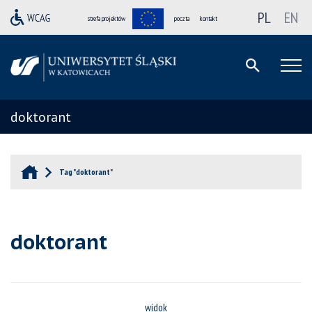
PL
EN
strefa projektów
poczta
kontakt
doktorant
Tag "doktorant"
doktorant
widok