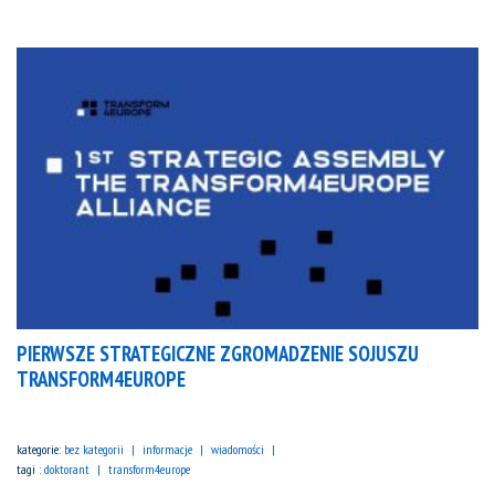
PIERWSZE STRATEGICZNE ZGROMADZENIE SOJUSZU
TRANSFORM4EUROPE
kategorie:
bez kategorii
informacje
wiadomości
tagi :
doktorant
transform4europe