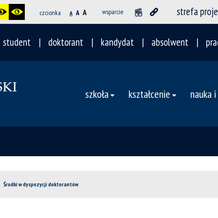
strefa proj
A
wsparcie
czcionka
A
A
student
doktorant
kandydat
absolwent
pra
szkoła
kształcenie
nauka i
Środki w dyspozycji doktorantów