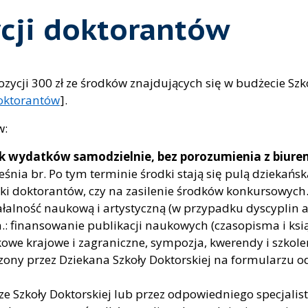
cji doktorantów
cji 300 zł ze środków znajdujących się w budżecie Szkoł
oktorantów
].
w:
k wydatków samodzielnie, bez porozumienia z biurem
nia br. Po tym terminie środki stają się pulą dziekańs
ki doktorantów, czy na zasilenie środków konkursowych
alność naukową i artystyczną (w przypadku dyscyplin ar
n.: finansowanie publikacji naukowych (czasopisma i ks
we krajowe i zagraniczne, sympozja, kwerendy i szkole
zony przez Dziekana Szkoły Doktorskiej na formularz
 Szkoły Doktorskiej lub przez odpowiedniego specjalist