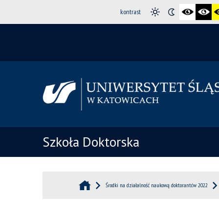
kontrast
Szkoła Doktorska
Środki na działalność naukową doktorantów 2022