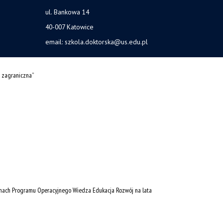
ul. Bankowa 14
40-007 Katowice
email:
szkola.doktorska@us.edu.pl
 zagraniczna”
amach Programu Operacyjnego Wiedza Edukacja Rozwój na lata