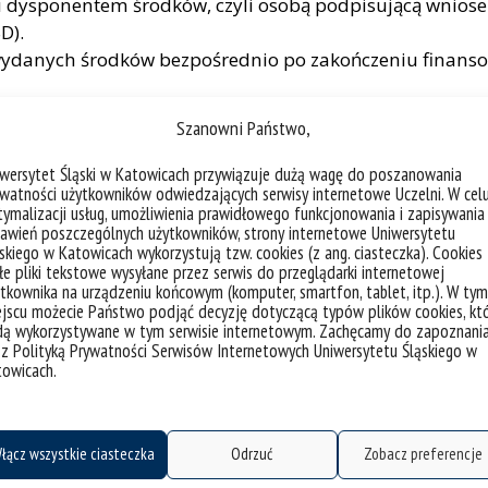
dysponentem środków, czyli osobą podpisującą wniosek d
D).
wydanych środków bezpośrednio po zakończeniu finanso
ych środków z danego roku kalendarzowego do 30 wrześ
Szanowni Państwo,
iwersytet Śląski w Katowicach przywiązuje dużą wagę do poszanowania
watności użytkowników odwiedzających serwisy internetowe Uczelni. W cel
ymalizacji usług, umożliwienia prawidłowego funkcjonowania i zapisywania
awień poszczególnych użytkowników, strony internetowe Uniwersytetu
skiego w Katowicach wykorzystują tzw. cookies (z ang. ciasteczka). Cookies
e pliki tekstowe wysyłane przez serwis do przeglądarki internetowej
tkownika na urządzeniu końcowym (komputer, smartfon, tablet, itp.). W tym
jscu możecie Państwo podjąć decyzję dotyczącą typów plików cookies, kt
dą wykorzystywane w tym serwisie internetowym. Zachęcamy do zapoznani
 z Polityką Prywatności Serwisów Internetowych Uniwersytetu Śląskiego w
towicach.
łącz wszystkie ciasteczka
Odrzuć
Zobacz preferencje