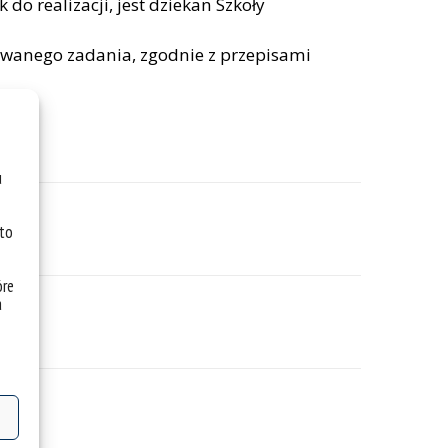
o realizacji, jest dziekan Szkoły
wanego zadania, zgodnie z przepisami
nia.
u
 to
óre
a