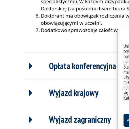
specjalistyczne). W każdym przypadku 
Doktorskiej (za pośrednictwem biura S
Doktorant ma obowiązek rozliczenia 
obowiązującymi w uczelni.
Dodatkowo sprawozdaje całość wydan
Un
pry
opt
ust
Opłata konferencyjna
Ślą
mał
uży
mie
bę
Wyjazd krajowy
się
Ka
Wyjazd zagraniczny
W