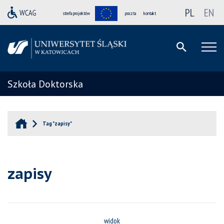
PL
EN
strefa projektów
poczta
kontakt
Szkoła Doktorska
Tag "zapisy"
zapisy
widok