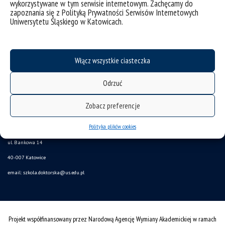
wykorzystywane w tym serwisie internetowym. Zachęcamy do
zapoznania się z Polityką Prywatności Serwisów Internetowych
Uniwersytetu Śląskiego w Katowicach.
Włącz wszystkie ciasteczka
Odrzuć
deklaracja dostępności
Zobacz preferencje
mapa strony
Polityka plików cookies
Szkoła Doktorska
ul. Bankowa 14
40-007 Katowice
email:
szkola.doktorska@us.edu.pl
Projekt współfinansowany przez Narodową Agencję Wymiany Akademickiej w ramach