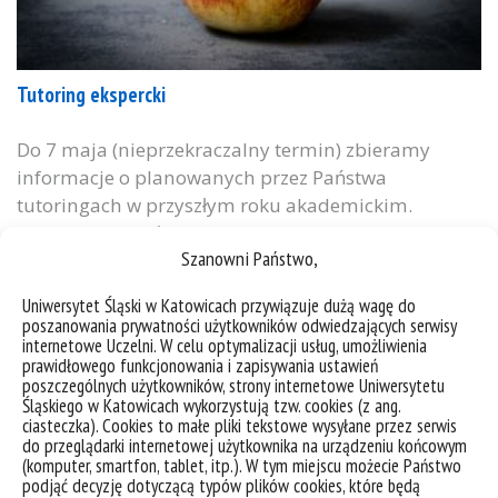
Tutoring ekspercki
Do 7 maja (nieprzekraczalny termin) zbieramy
informacje o planowanych przez Państwa
tutoringach w przyszłym roku akademickim.
Prosimy o wypełnienie formularza:
Szanowni Państwo,
https://formularze.us.edu.pl/form/index/7221
Osoby, które planują tutoring do tego czasu, muszą
Uniwersytet Śląski w Katowicach przywiązuje dużą wagę do
wybrać tutora i uzgodnić z nim/nią współpracę na
poszanowania prywatności użytkowników odwiedzających serwisy
przyszły rok. Dotyczy to tutorów zatrudnionych na
internetowe Uczelni. W celu optymalizacji usług, umożliwienia
prawidłowego funkcjonowania i zapisywania ustawień
UŚ, a także pochodzących z innych polski i
poszczególnych użytkowników, strony internetowe Uniwersytetu
zagranicznych ośrodków. Ponieważ...
Śląskiego w Katowicach wykorzystują tzw. cookies (z ang.
ciasteczka). Cookies to małe pliki tekstowe wysyłane przez serwis
do przeglądarki internetowej użytkownika na urządzeniu końcowym
kategorie:
bez kategorii
doktoranci
informacje
(komputer, smartfon, tablet, itp.). W tym miejscu możecie Państwo
tagi :
formularz
tutoring
zapisy
podjąć decyzję dotyczącą typów plików cookies, które będą