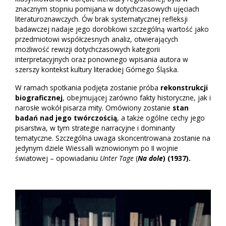
znacznym stopniu pomijana w dotychczasowych ujęciach
literaturoznawczych. Ów brak systematycznej refleksji
badawczej nadaje jego dorobkowi szczególną wartość jako
przedmiotowi współczesnych analiz, otwierających
możliwość rewizji dotychczasowych kategorii
interpretacyjnych oraz ponownego wpisania autora w
szerszy kontekst kultury literackiej Górnego Śląska.
W ramach spotkania podjęta zostanie próba
rekonstrukcji
biograficznej
, obejmującej zarówno fakty historyczne, jak i
narosłe wokół pisarza mity. Omówiony zostanie
stan
badań nad jego twórczością
, a także ogólne cechy jego
pisarstwa, w tym strategie narracyjne i dominanty
tematyczne. Szczególna uwaga skoncentrowana zostanie na
jedynym dziele Wiessalli wznowionym po II wojnie
światowej – opowiadaniu
Unter Tage
(
Na dole
) (1937)
.