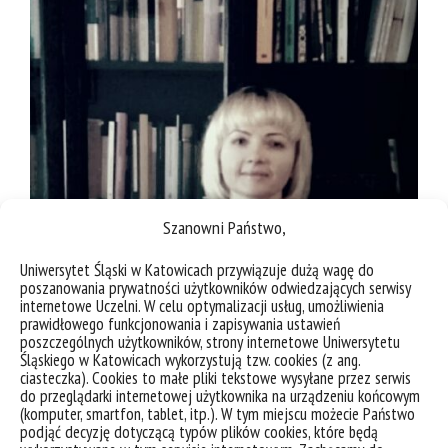
Szanowni Państwo,
Uniwersytet Śląski w Katowicach przywiązuje dużą wagę do
poszanowania prywatności użytkowników odwiedzających serwisy
internetowe Uczelni. W celu optymalizacji usług, umożliwienia
prawidłowego funkcjonowania i zapisywania ustawień
poszczególnych użytkowników, strony internetowe Uniwersytetu
Śląskiego w Katowicach wykorzystują tzw. cookies (z ang.
ciasteczka). Cookies to małe pliki tekstowe wysyłane przez serwis
do przeglądarki internetowej użytkownika na urządzeniu końcowym
(komputer, smartfon, tablet, itp.). W tym miejscu możecie Państwo
dr hab. Nina Nowara-Matusik, prof. UŚ
–
podjąć decyzję dotyczącą typów plików cookies, które będą
literaturoznawczyni, germanistka i tłumaczka. W pracy