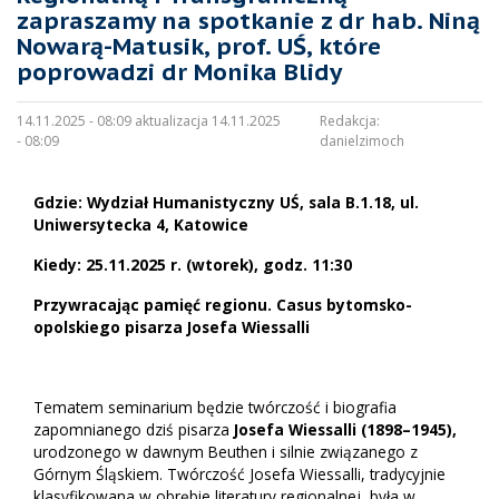
zapraszamy na spotkanie z dr hab. Niną
Nowarą-Matusik, prof. UŚ, które
poprowadzi dr Monika Blidy
14.11.2025 - 08:09 aktualizacja 14.11.2025
Redakcja:
- 08:09
danielzimoch
Gdzie: Wydział Humanistyczny UŚ, sala B.1.18, ul.
Uniwersytecka 4, Katowice
Kiedy: 25.11.2025 r. (wtorek), godz. 11:30
Przywracając pamięć regionu. Casus bytomsko-
opolskiego pisarza Josefa Wiessalli
Tematem seminarium będzie twórczość i biografia
zapomnianego dziś pisarza
Josefa Wiessalli (1898–1945)
,
urodzonego w dawnym Beuthen i silnie związanego z
Górnym Śląskiem. Twórczość Josefa Wiessalli, tradycyjnie
klasyfikowana w obrębie literatury regionalnej, była w