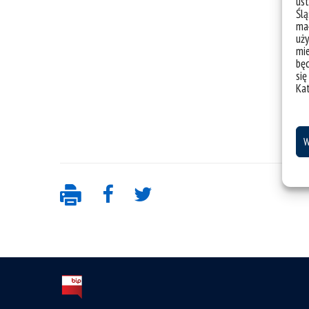
ust
Ślą
mał
uży
mie
bę
się
Ka
W