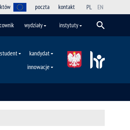
ektów
poczta
kontakt
PL
EN
cownik
wydziały
instytuty
student
kandydat
innowacje