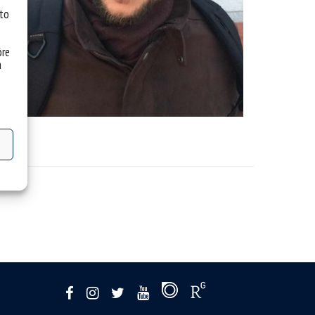
 to
óre
a