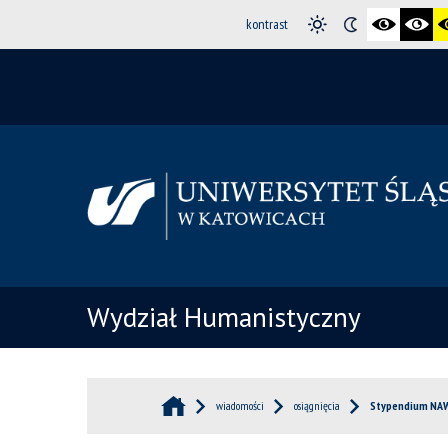
kontrast
Wydział Humanistyczny
wiadomości
osiągnięcia
Stypendium NAWA 