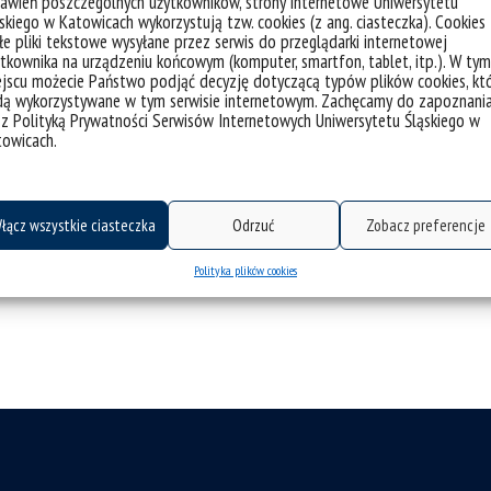
awień poszczególnych użytkowników, strony internetowe Uniwersytetu
skiego w Katowicach wykorzystują tzw. cookies (z ang. ciasteczka). Cookies
e pliki tekstowe wysyłane przez serwis do przeglądarki internetowej
tkownika na urządzeniu końcowym (komputer, smartfon, tablet, itp.). W tym
jscu możecie Państwo podjąć decyzję dotyczącą typów plików cookies, kt
dą wykorzystywane w tym serwisie internetowym. Zachęcamy do zapoznani
 z Polityką Prywatności Serwisów Internetowych Uniwersytetu Śląskiego w
towicach.
łącz wszystkie ciasteczka
Odrzuć
Zobacz preferencje
Polityka plików cookies