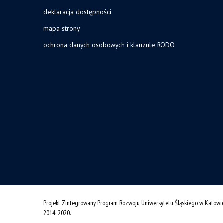
deklaracja dostępności
mapa strony
ochrona danych osobowych i klauzule RODO
Projekt Zintegrowany Program Rozwoju Uniwersytetu Śląskiego w Katowi
2014˗2020.