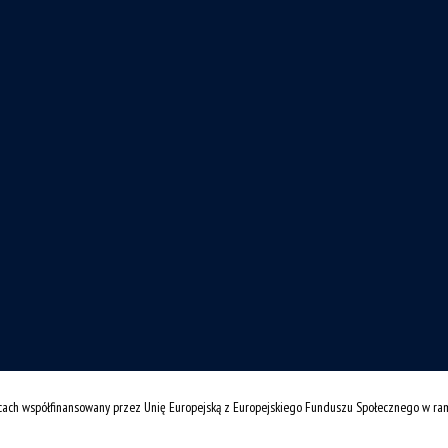
cach współfinansowany przez Unię Europejską z Europejskiego Funduszu Społecznego w r