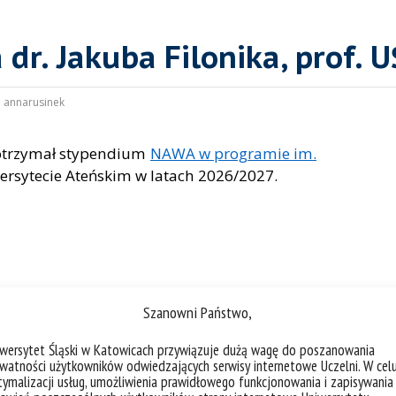
r. Jakuba Filonika, prof. U
:
annarusinek
Ś otrzymał stypendium
NAWA w programie im.
rsytecie Ateńskim w latach 2026/2027.
Szanowni Państwo,
iwersytet Śląski w Katowicach przywiązuje dużą wagę do poszanowania
watności użytkowników odwiedzających serwisy internetowe Uczelni. W cel
ymalizacji usług, umożliwienia prawidłowego funkcjonowania i zapisywania