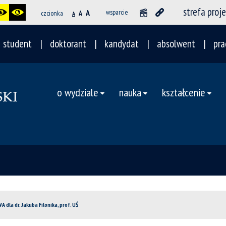
strefa proj
A
wsparcie
czcionka
A
A
student
doktorant
kandydat
absolwent
pra
o wydziale
nauka
kształcenie
dla dr. Jakuba Filonika, prof. UŚ