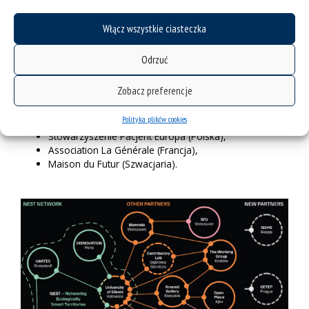
Fundacja „Pracownia Współtwórcza” (Polska),
Fundacja „Grupa Robocza” (Polska),
Włącz wszystkie ciasteczka
Centro Ecuatoriano de Arte Contemporáneo
(Ekwador),
Odrzuć
Fundacja Biennale Warszawa Foundation (Polska),
Open Place Platfom for Interdisciplinary Practice
Zobacz preferencje
(Ukraina),
Museum of Contemporary Art Skopje (Macedonia
Polityka plików cookies
Północna),
Stowarzyszenie Pacjent Europa (Polska),
Association La Générale (Francja),
Maison du Futur (Szwacjaria).