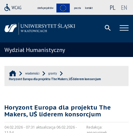
PL
EN
strefa projektów
poczta
kontakt
Wydział Humanistyczny
wiadomości
granty
Horyzont Europa dla projektu The Makers, UŚ liderem konsorcjum
Horyzont Europa dla projektu The
Makers, UŚ liderem konsorcjum
04.02.2026 - 07:31 aktualizacja 06.02.2026 -
Redakcja:
11:54
annarusinek