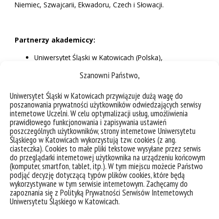
Niemiec, Szwajcarii, Ekwadoru, Czech i Słowacji.
Partnerzy akademiccy:
Uniwersytet Śląski w Katowicach (Polska),
Université Paris 8 (Francja),
Szanowni Państwo,
University of Primorska (Słowenia),
Akademia Sztuk Pięknych w Warszawie (Polska),
Uniwersytet Śląski w Katowicach przywiązuje dużą wagę do
Czech Academy of Sciences (Czechy),
poszanowania prywatności użytkowników odwiedzających serwisy
Slovak Academy of Sciences (Słowacja),
internetowe Uczelni. W celu optymalizacji usług, umożliwienia
Zeppelin University (Niemcy),
prawidłowego funkcjonowania i zapisywania ustawień
Institute of Social Sciences and Humanities Skopje
poszczególnych użytkowników, strony internetowe Uniwersytetu
(Macedonia Północna),
Śląskiego w Katowicach wykorzystują tzw. cookies (z ang.
Universidad de las Artes (Ekwador),
ciasteczka). Cookies to małe pliki tekstowe wysyłane przez serwis
Simon Fraser University (Kanada).
do przeglądarki internetowej użytkownika na urządzeniu końcowym
(komputer, smartfon, tablet, itp.). W tym miejscu możecie Państwo
podjąć decyzję dotyczącą typów plików cookies, które będą
wykorzystywane w tym serwisie internetowym. Zachęcamy do
Partnerzy nieakademiccy:
zapoznania się z Polityką Prywatności Serwisów Internetowych
Uniwersytetu Śląskiego w Katowicach.
Galeria Arsenał w Białymstoku (Polska),
DISNOVATION.ORG (Francja),