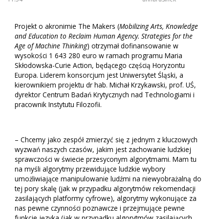
Projekt o akronimie The Makers (
Mobilizing Arts, Knowledge
and Education to Reclaim Human Agency. Strategies for the
Age of Machine Thinking
) otrzymał dofinansowanie w
wysokości 1 643 280 euro w ramach programu Maria
Skłodowska-Curie Action, będącego częścią Horyzontu
Europa. Liderem konsorcjum jest Uniwersytet Śląski, a
kierownikiem projektu dr hab. Michał Krzykawski, prof. UŚ,
dyrektor Centrum Badań Krytycznych nad Technologiami i
pracownik Instytutu Filozofii.
– Chcemy jako zespół zmierzyć się z jednym z kluczowych
wyzwań naszych czasów, jakim jest zachowanie ludzkiej
sprawczości w świecie przesyconym algorytmami. Mam tu
na myśli algorytmy przewidujące ludzkie wybory
umożliwiające manipulowanie ludźmi na niewyobrażalną do
tej pory skalę (jak w przypadku algorytmów rekomendacji
zasilających platformy cyfrowe), algorytmy wykonujące za
nas pewne czynności poznawcze i przejmujące pewne
funkcje języka (jak w przypadku algorytmów zasilających