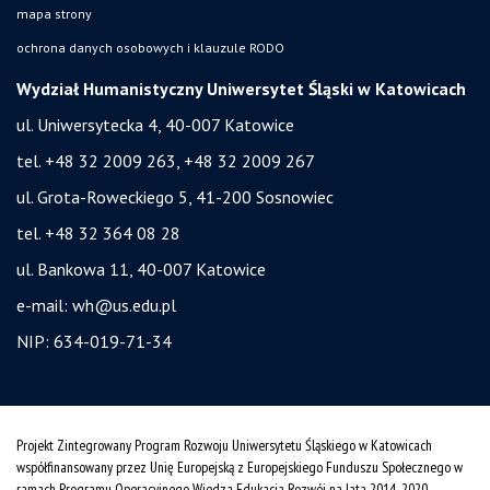
mapa strony
ochrona danych osobowych i klauzule RODO
Wydział Humanistyczny Uniwersytet Śląski w Katowicach
ul. Uniwersytecka 4, 40-007 Katowice
tel. +48 32 2009 263, +48 32 2009 267
ul. Grota-Roweckiego 5, 41-200 Sosnowiec
tel. +48 32 364 08 28
ul. Bankowa 11, 40-007 Katowice
e-mail:
wh@us.edu.pl
NIP: 634-019-71-34
Projekt Zintegrowany Program Rozwoju Uniwersytetu Śląskiego w Katowicach
współfinansowany przez Unię Europejską z Europejskiego Funduszu Społecznego w
ramach Programu Operacyjnego Wiedza Edukacja Rozwój na lata 2014˗2020.