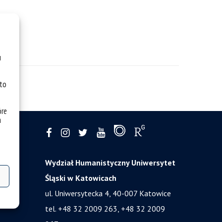
u
 to
óre
a
Wydział Humanistyczny Uniwersytet
Śląski w Katowicach
ul. Uniwersytecka 4, 40-007 Katowice
tel. +48 32 2009 263, +48 32 2009