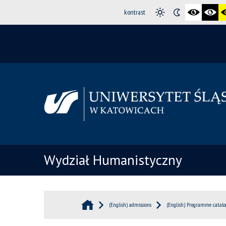
kontrast
Wydział Humanistyczny
(English) admissions
(English) Programme catal