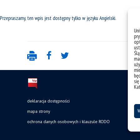
Przepraszamy, ten wpis jest dostępny tylko w języku
Angielski
.
Un
pry
opt
ust
Ślą
mał
uży
mie
bę
się
Ka
deklaracja dostępności
W
mapa strony
ochrona danych osobowych i klauzule RODO