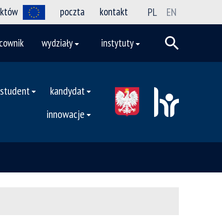
ektów
poczta
kontakt
PL
EN
cownik
wydziały
instytuty
student
kandydat
innowacje