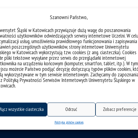
Szanowni Państwo,
iwersytet Śląski w Katowicach przywiązuje dużą wagę do poszanowania
watności użytkowników odwiedzających serwisy internetowe Uczelni. W cel
ymalizacji usług, umożliwienia prawidłowego funkcjonowania i zapisywania
awień poszczególnych użytkowników, strony internetowe Uniwersytetu
skiego w Katowicach wykorzystują tzw. cookies (z ang. ciasteczka). Cookies
e pliki tekstowe wysyłane przez serwis do przeglądarki internetowej
tkownika na urządzeniu końcowym (komputer, smartfon, tablet, itp.). W tym
jscu możecie Państwo podjąć decyzję dotyczącą typów plików cookies, kt
dą wykorzystywane w tym serwisie internetowym. Zachęcamy do zapoznani
 z Polityką Prywatności Serwisów Internetowych Uniwersytetu Śląskiego w
towicach.
łącz wszystkie ciasteczka
Odrzuć
Zobacz preferencje
Polityka plików cookies