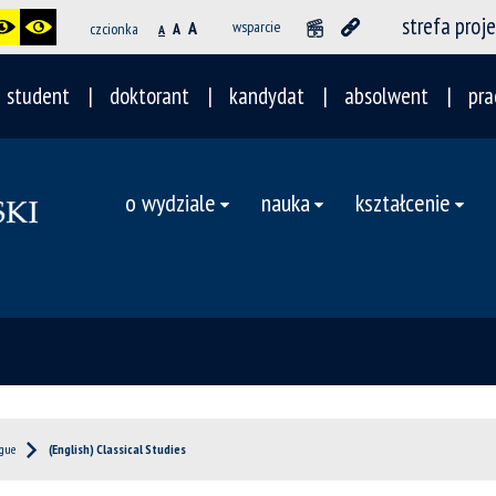
strefa proj
A
wsparcie
czcionka
A
A
student
doktorant
kandydat
absolwent
pra
o wydziale
nauka
kształcenie
ogue
(English) Classical Studies