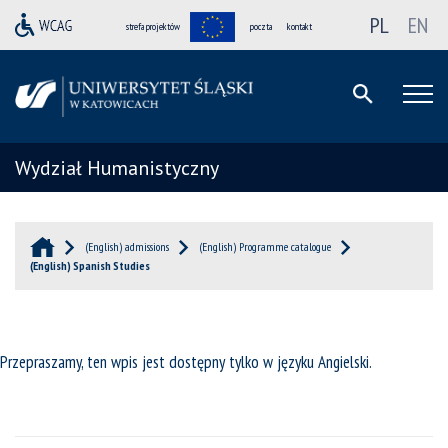
PL
EN
strefa projektów
poczta
kontakt
Wydział Humanistyczny
(English) admissions
(English) Programme catalogue
(English) Spanish Studies
Przepraszamy, ten wpis jest dostępny tylko w języku
Angielski
.