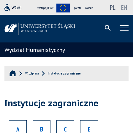
PL
EN
strefa projektów
poczta
kontakt
Wydział Humanistyczny
Współpraca
Instytucje zagraniczne
Instytucje zagraniczne
A
B
C
E