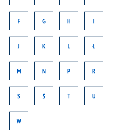
F
G
H
I
J
K
L
Ł
M
N
P
R
S
Ś
T
U
W