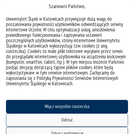
Szanowni Państwo,
Białoruś
Uniwersytet Śląski w Katowicach przywiązuje dużą wagę do
poszanowania prywatności użytkowników odwiedzających serwisy
internetowe Uczelni. W celu optymalizacji usług, umożliwienia
prawidłowego funkcjonowania i zapisywania ustawień
- Białoruski Uniwersytet Państwowy, Mińsk
poszczególnych użytkowników, strony internetowe Uniwersytetu
Śląskiego w Katowicach wykorzystują tzw. cookies (z ang.
(umowa bilateralna)
ciasteczka). Cookies to małe pliki tekstowe wysyłane przez serwis
do przeglądarki internetowej użytkownika na urządzeniu końcowym
(komputer, smartfon, tablet, itp.). W tym miejscu możecie Państwo
podjąć decyzję dotyczącą typów plików cookies, które będą
- Białoruski Państwowy Uniwersytet
wykorzystywane w tym serwisie internetowym. Zachęcamy do
zapoznania się z Polityką Prywatności Serwisów Internetowych
Pedagogiczny im. Maksima Tanka, Mińsk
Uniwersytetu Śląskiego w Katowicach.
(umowa bilateralna)
Włącz wszystkie ciasteczka
- Minsk State Linguistic University
Odrzuć
Zobacz preferencje