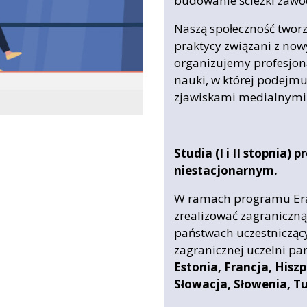
budowanie ścieżki zawo
Naszą społeczność twor
praktycy związani z no
organizujemy profesjona
nauki, w której podejm
zjawiskami medialnymi
Studia (I i II stopnia)
niestacjonarnym.
W ramach programu Er
zrealizować zagraniczną
państwach uczestnicząc
zagranicznej uczelni par
Estonia, Francja, Hisz
Słowacja, Słowenia, Tu