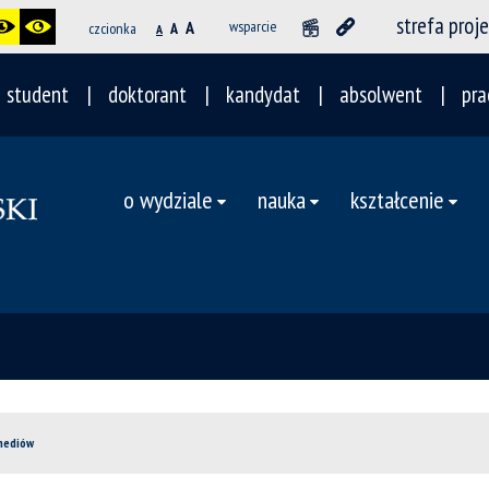
strefa proj
A
wsparcie
czcionka
A
A
student
doktorant
kandydat
absolwent
pra
o wydziale
nauka
kształcenie
mediów