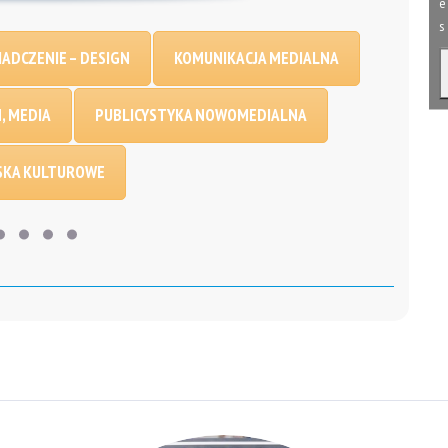
e
s
ADCZENIE – DESIGN
KOMUNIKACJA MEDIALNA
, MEDIA
PUBLICYSTYKA NOWOMEDIALNA
SKA KULTUROWE