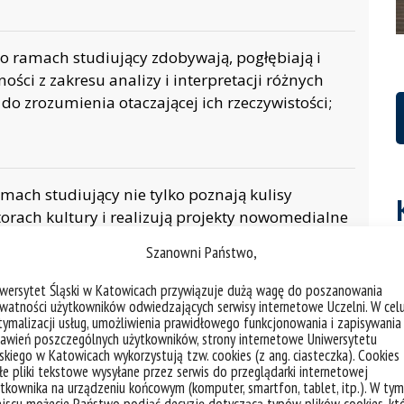
ego ramach studiujący zdobywają, pogłębiają i
ści z zakresu analizy i interpretacji różnych
do zrozumienia otaczającej ich rzeczywistości;
amach studiujący nie tylko poznają kulisy
rach kultury i realizują projekty nowomedialne
kże uczą się, jak używać konkretnych narzędzi i
Szanowni Państwo,
ną oraz biorą udział w praktykach zawodowych.
iwersytet Śląski w Katowicach przywiązuje dużą wagę do poszanowania
watności użytkowników odwiedzających serwisy internetowe Uczelni. W cel
ymalizacji usług, umożliwienia prawidłowego funkcjonowania i zapisywania
 akcent na poznawanie, doświadczanie i
awień poszczególnych użytkowników, strony internetowe Uniwersytetu
skiego w Katowicach wykorzystują tzw. cookies (z ang. ciasteczka). Cookies
e pliki tekstowe wysyłane przez serwis do przeglądarki internetowej
tkownika na urządzeniu końcowym (komputer, smartfon, tablet, itp.). W tym
h dotyczących m.in.