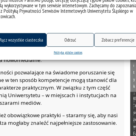
jscu możecie Państwo podjąć decyzję dotyczącą typów plików cookies, kt
K
dą wykorzystywane w tym serwisie internetowym. Zachęcamy do zapoznani
"
 z Polityką Prywatności Serwisów Internetowych Uniwersytetu Śląskiego w
towicach.
si
ż
w
masowej.
F
łącz wszystkie ciasteczka
Odrzuć
Zobacz preferencje
ji między mediami różnych generacji, a także –
P
o
i – wypracowują krytyczne podejście do wszelkich
Polityka plików cookies
l
ka nowomedialne.
i
tności pozwalające na świadome poruszanie się
t
y
ne w ten sposób kompetencje mogą stanowić dla
k
harakterze praktycznym. W związku z tym część
a
ią Uniwersytetu – w miejscach i instytucjach na
K
p
bszarami mediów.
"
l
si
i
ież obowiązkowe praktyki – staramy się, aby nasi
ż
k
edza mogłaby znaleźć najpełniejsze zastosowanie.
w
ó
F
w