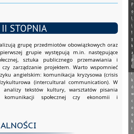
P
c
o
o
l
o
 II STOPNIA
i
k
t
i
y
e
ealizują grupę przedmiotów obowiązkowych oraz
k
s
ierwszej grupie występują m.in. następujące
a
ecznej, sztuka publicznego przemawiania i
p
l
ji czy zarządzanie projektem. Warto wspomnieć
i
zyku angielskim: komunikacja kryzysowa (crisis
k
ykulturowa (intercultural communication). W
ó
 analizy tekstów kultury, warsztatów pisania
w
 komunikacji społecznej czy ekonomii i
c
o
o
k
JALNOŚCI
i