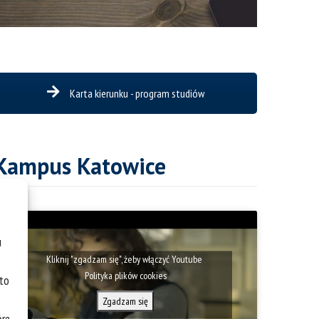
zakresie doradztwa medialnego i animacji kulturowej.
Karta kierunku - program studiów
Kampus Katowice
u
Kliknij "zgadzam się", żeby włączyć Youtube
Polityka plików cookies
 to
Zgadzam się