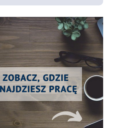
Pracodawcami absolwentów mogą być:
agencje interaktywne i reklamowe,
media elektroniczne,
agencje artystyczne,
organizacje pozarządowe,
działy współpracy z mediami,
agencje PR i marketingu,
instytucje kultury,
firmy i instytucje zajmujące się organizacją
imprez masowych,
działy social media w firmach oraz działy kultury
administracji publicznej.
Absolwenci mogą także podjąć własną aktywność w