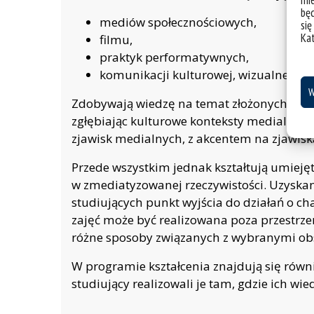
mie
bę
mediów społecznościowych,
się
Ka
filmu,
praktyk performatywnych,
komunikacji kulturowej, wizualnej i 
W
Zdobywają wiedzę na temat złożonych relac
zgłębiając kulturowe konteksty medialnośc
zjawisk medialnych, z akcentem na zjawis
Przede wszystkim jednak kształtują umieję
w zmediatyzowanej rzeczywistości. Uzyska
studiujących punkt wyjścia do działań o c
zajęć może być realizowana poza przestrzen
różne sposoby związanych z wybranymi o
W programie kształcenia znajdują się równ
studiujący realizowali je tam, gdzie ich wi