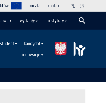
ektów
poczta
kontakt
PL
EN
cownik
wydziały
instytuty
student
kandydat
innowacje