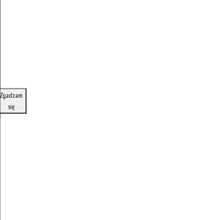
Zgadzam
się