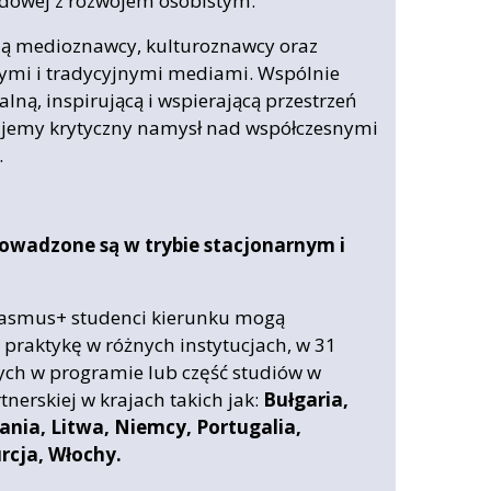
dowej z rozwojem osobistym.
zą medioznawcy, kulturoznawcy oraz
wymi i tradycyjnymi mediami. Wspólnie
lną, inspirującą i wspierającą przestrzeń
ujemy krytyczny namysł nad współczesnymi
.
 prowadzone są w trybie stacjonarnym i
asmus+ studenci kierunku mogą
 praktykę w różnych instytucjach, w 31
ych w programie lub część studiów w
tnerskiej w krajach takich jak:
Bułgaria,
pania, Litwa, Niemcy, Portugalia,
rcja, Włochy.