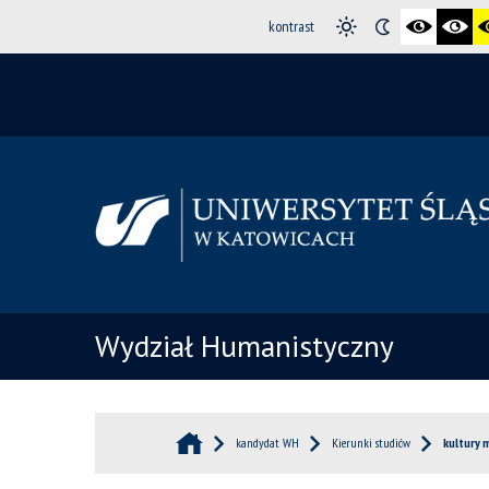
kontrast
Wydział Humanistyczny
kandydat WH
Kierunki studiów
kultury 