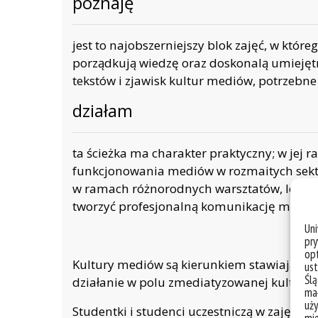
poznaję
jest to najobszerniejszy blok zajęć, w któr
porządkują wiedzę oraz doskonalą umiejętno
tekstów i zjawisk kultur mediów, potrzebne 
działam
ta ścieżka ma charakter praktyczny; w jej r
funkcjonowania mediów w rozmaitych sekto
w ramach różnorodnych warsztatów, lecz ta
tworzyć profesjonalną komunikację medial
Un
pry
opt
Kultury mediów są kierunkiem stawiającym
ust
Ślą
działanie w polu zmediatyzowanej kultury.
mał
uży
Studentki i studenci uczestniczą w zajęciac