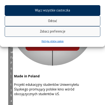
Włącz wszystkie ciasteczka
Odrzuć
Kliknij
Zobacz preferencje
"zgadzam
się",
Polityka plików cookies
żeby
włączyć
Facebook
P
o
l
Made in Poland
i
t
Projekt edukacyjny studentów Uniwersytetu
Śląskiego promujący polskie kino wśród
y
obcojęzycznych studentów UŚ.
k
a