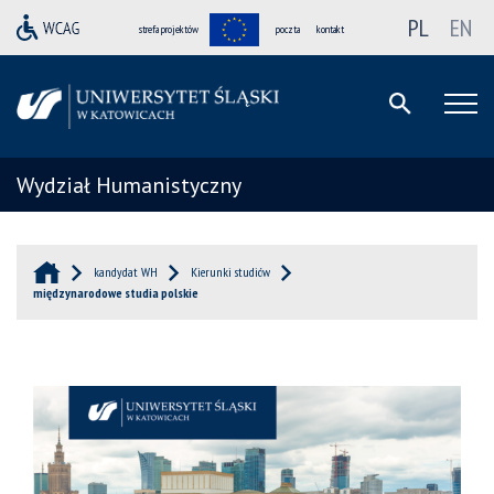
PL
EN
strefa projektów
poczta
kontakt
Wydział Humanistyczny
kandydat WH
Kierunki studiów
międzynarodowe studia polskie