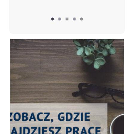
biu­ra firm, instytucje i korporacje prowadzące
międzynaro­dową działalność biznesową lub
agencje doradzające w takiej działalności
rzecznik prasowy firmy, pracownik odpowiedzialny
za public relations i sku­teczną komunikację z
partnerami zagranicznymi w firmach, instytucjach,
agencjach
agencje i biura turystyczne organizujące kulturowe
wycieczki po Polsce i innych regionach świata dla
turystów polskich i zagranicznych
placówki i służby dyplomatyczne (ambasady,
konsulaty, Instytuty Polskie), instytucje zajmujące