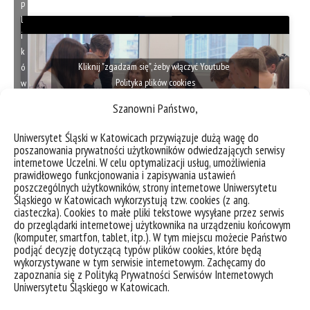
p
l
i
k
Kliknij "zgadzam się", żeby włączyć Youtube
ó
Polityka plików cookies
w
c
Szanowni Państwo,
Zgadzam się
o
o
Uniwersytet Śląski w Katowicach przywiązuje dużą wagę do
k
poszanowania prywatności użytkowników odwiedzających serwisy
internetowe Uczelni. W celu optymalizacji usług, umożliwienia
i
prawidłowego funkcjonowania i zapisywania ustawień
e
poszczególnych użytkowników, strony internetowe Uniwersytetu
s
Śląskiego w Katowicach wykorzystują tzw. cookies (z ang.
Aktywność studentów
ciasteczka). Cookies to małe pliki tekstowe wysyłane przez serwis
Zgadzam
do przeglądarki internetowej użytkownika na urządzeniu końcowym
się
(komputer, smartfon, tablet, itp.). W tym miejscu możecie Państwo
podjąć decyzję dotyczącą typów plików cookies, które będą
wykorzystywane w tym serwisie internetowym. Zachęcamy do
zapoznania się z Polityką Prywatności Serwisów Internetowych
Uniwersytetu Śląskiego w Katowicach.