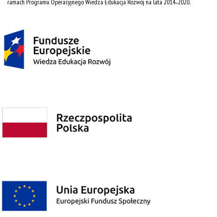
ramach Programu Operacyjnego Wiedza Edukacja Rozwój na lata 2014˗2020.