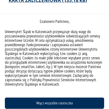
KARTA ZALICZENIOWA
Programy NAWA
Szanowni Państwo,
Uniwersytet Śląski w Katowicach przywiązuje dużą wagę do
PROGRAM CEEPUS
poszanowania prywatności użytkowników odwiedzających serwisy
internetowe Uczelni. W celu optymalizacji usług, umożliwienia
prawidłowego funkcjonowania i zapisywania ustawień
poszczególnych użytkowników, strony internetowe Uniwersytetu
Śląskiego w Katowicach wykorzystują tzw. cookies (z ang.
ciasteczka). Cookies to małe pliki tekstowe wysyłane przez serwis
do przeglądarki internetowej użytkownika na urządzeniu końcowym
(komputer, smartfon, tablet, itp.). W tym miejscu możecie Państwo
podjąć decyzję dotyczącą typów plików cookies, które będą
wykorzystywane w tym serwisie internetowym. Zachęcamy do
zapoznania się z Polityką Prywatności Serwisów Internetowych
Uniwersytetu Śląskiego w Katowicach.
Włącz wszystkie ciasteczka
deklaracja dostępności