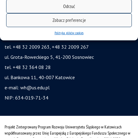
mapa strony
Odrzuć
ochrona danych osobowych i klauzule RODO
Zobacz preferencje
Wydział Humanistyczny Uniwersytet Śląski w Katowicach
Polityka plików cookies
ul. Uniwersytecka 4, 40-007 Katowice
tel. +48 32 2009 263, +48 32 2009 267
ul. Grota-Roweckiego 5, 41-200 Sosnowiec
tel. +48 32 364 08 28
ul. Bankowa 11, 40-007 Katowice
e-mail:
wh@us.edu.pl
NIP: 634-019-71-34
Projekt Zintegrowany Program Rozwoju Uniwersytetu Śląskiego w Katowicach
współfinansowany przez Unię Europejską z Europejskiego Funduszu Społecznego w