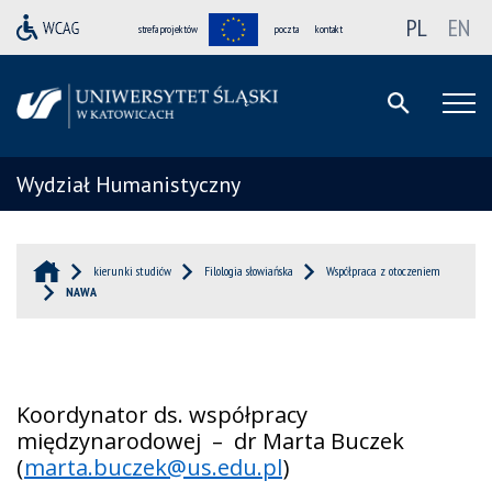
PL
EN
strefa projektów
poczta
kontakt
Wydział Humanistyczny
kierunki studiów
Filologia słowiańska
Współpraca z otoczeniem
NAWA
Koordynator ds. współpracy
międzynarodowej – dr Marta Buczek
(
marta.buczek@us.edu.pl
)