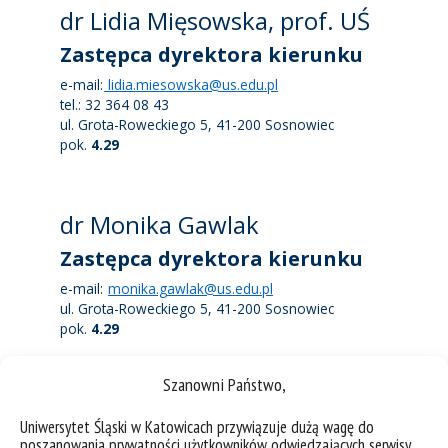
dr Lidia Mięsowska, prof. UŚ
Zastępca dyrektora kierunku
e-mail:
lidia.miesowska@us.edu.pl
tel.: 32 364 08 43
ul. Grota-Roweckiego 5, 41-200 Sosnowiec
pok.
4.29
dr Monika Gawlak
Zastępca dyrektora kierunku
e-mail:
monika.gawlak@us.edu.pl
ul. Grota-Roweckiego 5, 41-200 Sosnowiec
pok.
4.29
Szanowni Państwo,
Harmonogramy
Uniwersytet Śląski w Katowicach przywiązuje dużą wagę do
poszanowania prywatności użytkowników odwiedzających serwisy