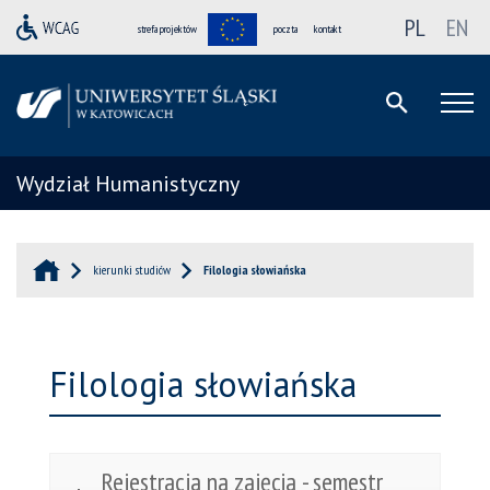
PL
EN
strefa projektów
poczta
kontakt
Wydział Humanistyczny
kierunki studiów
Filologia słowiańska
Filologia słowiańska
Rejestracja na zajęcia - semestr