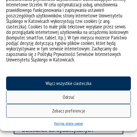
zajęć
internetowe Uczelni. W celu optymalizacji usług, umożliwienia
prawidłowego funkcjonowania i zapisywania ustawień
sesji
poszczególnych użytkowników, strony internetowe Uniwersytetu
Śląskiego w Katowicach wykorzystują tzw. cookies (z ang.
ciasteczka). Cookies to małe pliki tekstowe wysyłane przez serwis
do przeglądarki internetowej użytkownika na urządzeniu końcowym
(komputer, smartfon, tablet, itp.). W tym miejscu możecie Państwo
Dziekanat ds.
podjąć decyzję dotyczącą typów plików cookies, które będą
wykorzystywane w tym serwisie internetowym. Zachęcamy do
studenckich
zapoznania się z Polityką Prywatności Serwisów Internetowych
Uniwersytetu Śląskiego w Katowicach.
mgr Żaneta Kuwak-Nawrot
e-mail:
zaneta.kuwak-nawrot@us.edu.pl
Włącz wszystkie ciasteczka
tel.: 32 364 08 59
Sosnowiec, ul. Grota-Roweckiego 5
Odrzuć
pok. 1.10
Zobacz preferencje
Polityka plików cookies
Dziekanat ds. dydaktycznych