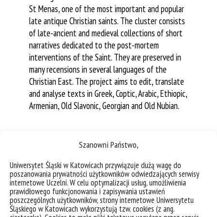
St Menas, one of the most important and popular
late antique Christian saints. The cluster consists
of late-ancient and medieval collections of short
narratives dedicated to the post-mortem
interventions of the Saint. They are preserved in
many recensions in several languages of the
Christian East. The project aims to edit, translate
and analyse texts in Greek, Coptic, Arabic, Ethiopic,
Armenian, Old Slavonic, Georgian and Old Nubian.
Szanowni Państwo,
Uniwersytet Śląski w Katowicach przywiązuje dużą wagę do
poszanowania prywatności użytkowników odwiedzających serwisy
12 short movies
internetowe Uczelni. W celu optymalizacji usług, umożliwienia
prawidłowego funkcjonowania i zapisywania ustawień
We invite you to watch twelve short movies with
poszczególnych użytkowników, strony internetowe Uniwersytetu
elements of animation in which sixteen scientists talk
Śląskiego w Katowicach wykorzystują tzw. cookies (z ang.
about research conducted individually or in teams at the