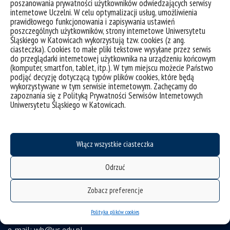
poszanowania prywatności użytkowników odwiedzających serwisy
internetowe Uczelni. W celu optymalizacji usług, umożliwienia
prawidłowego funkcjonowania i zapisywania ustawień
poszczególnych użytkowników, strony internetowe Uniwersytetu
Śląskiego w Katowicach wykorzystują tzw. cookies (z ang.
ciasteczka). Cookies to małe pliki tekstowe wysyłane przez serwis
do przeglądarki internetowej użytkownika na urządzeniu końcowym
(komputer, smartfon, tablet, itp.). W tym miejscu możecie Państwo
podjąć decyzję dotyczącą typów plików cookies, które będą
deklaracja dostępności
wykorzystywane w tym serwisie internetowym. Zachęcamy do
mapa strony
zapoznania się z Polityką Prywatności Serwisów Internetowych
Uniwersytetu Śląskiego w Katowicach.
ochrona danych osobowych i klauzule RODO
Wydział Humanistyczny Uniwersytet Śląski w Katowicach
Włącz wszystkie ciasteczka
ul. Uniwersytecka 4, 40-007 Katowice
tel. +48 32 2009 263, +48 32 2009 267
Odrzuć
ul. Grota-Roweckiego 5, 41-200 Sosnowiec
Zobacz preferencje
tel. +48 32 364 08 28
ul. Bankowa 11, 40-007 Katowice
Polityka plików cookies
e-mail:
wh@us.edu.pl