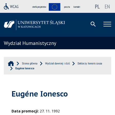
PL
EN
strefa projektów
poczta
kontakt
Wydział Humanistyczny
Strona główna
Wydział dawniej i dziś
Doktorzy honoris causa
Eugéne Ionesco
Eugéne Ionesco
Data promocji:
27. 11. 1992