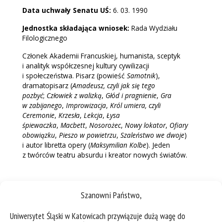
Data uchwały Senatu UŚ:
6. 03. 1990
Jednostka składająca wniosek:
Rada Wydziału
Filologicznego
Członek Akademii Francuskiej, humanista, sceptyk
i analityk współczesnej kultury cywilizacji
i społeczeństwa. Pisarz (powieść
Samotnik
),
dramatopisarz (
Amadeusz, czyli jak się tego
pozbyć
;
Człowiek z walizką
,
Głód i pragnienie
,
Gra
w zabijanego
,
Improwizacja
,
Król umiera, czyli
Ceremonie
,
Krzesła
,
Lekcja
,
Łysa
śpiewaczka
,
Macbett
,
Nosorożec
,
Nowy lokator
,
Ofiary
obowiązku
,
Pieszo w powietrzu
,
Szaleństwo we dwoje
)
i autor libretta opery (
Maksymilian Kolbe
). Jeden
z twórców teatru absurdu i kreator nowych światów.
Szanowni Państwo,
Uniwersytet Śląski w Katowicach przywiązuje dużą wagę do